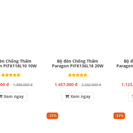
èn Chống Thấm
Bộ đèn Chống Thấm
Bộ 
n PIFK118L10 10W
Paragon PIFK136L18 20W
Paragon
000 đ
1.457.000 đ
1.123
1.386.000 đ
2.242.000 đ
Xem ngay
Xem ngay
-35%
-35%