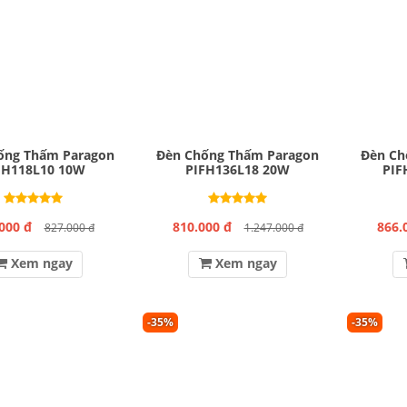
ống Thấm Paragon
Đèn Chống Thấm Paragon
Đèn Ch
FH118L10 10W
PIFH136L18 20W
PIF
000 đ
810.000 đ
866.
827.000 đ
1.247.000 đ
Xem ngay
Xem ngay
-35%
-35%