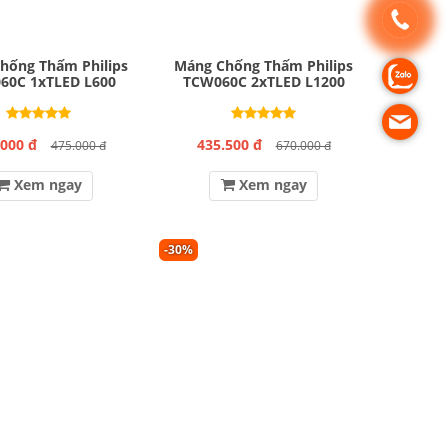
hống Thấm Philips
Máng Chống Thấm Philips
60C 1xTLED L600
TCW060C 2xTLED L1200
.000 đ
435.500 đ
475.000 đ
670.000 đ
Xem ngay
Xem ngay
-30%