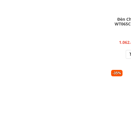
Đèn Ch
WT065C
1.062
-35%