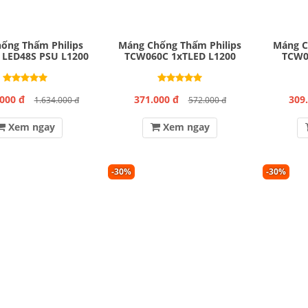
ống Thấm Philips
Máng Chống Thấm Philips
Máng C
 LED48S PSU L1200
TCW060C 1xTLED L1200
TCW0
.000 đ
371.000 đ
309
1.634.000 đ
572.000 đ
Xem ngay
Xem ngay
-30%
-30%