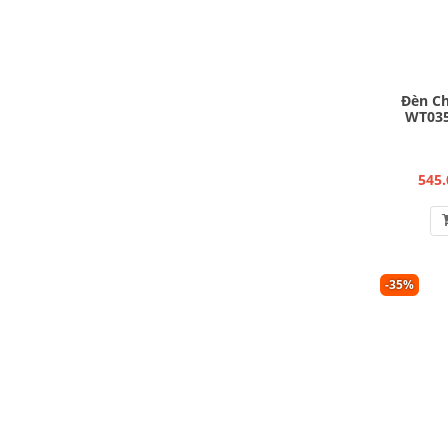
Đèn Ch
WT035
545.
-35%