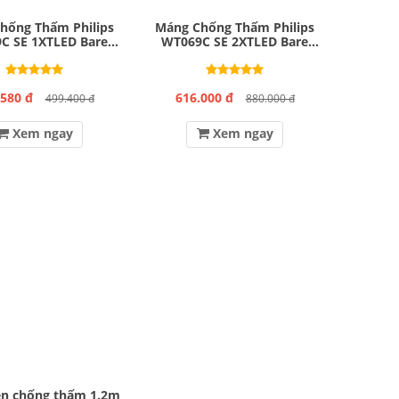
hống Thấm Philips
Máng Chống Thấm Philips
C SE 1XTLED Bare
WT069C SE 2XTLED Bare
L600 GM
L1200 GM
.580 đ
616.000 đ
499.400 đ
880.000 đ
Xem ngay
Xem ngay
n chống thấm 1.2m