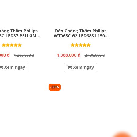
hống Thấm Philips
Đèn Chống Thấm Philips
5C LED37 PSU GM
WT065C G2 LED68S L1500
L1500
53W
000 đ
1.388.000 đ
1.285.000 đ
2.136.000 đ
Xem ngay
Xem ngay
-35%