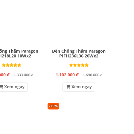
ống Thấm Paragon
Đèn Chống Thấm Paragon
H218L20 10Wx2
PIFH236L36 20Wx2
000 đ
1.102.000 đ
1.333.000 đ
1.696.000 đ
Xem ngay
Xem ngay
-35%