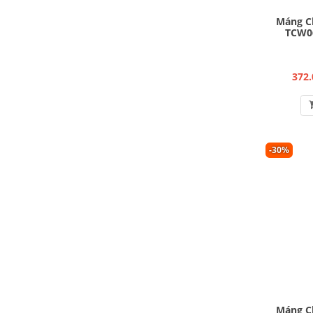
Máng C
TCW0
372.
-30%
Máng C