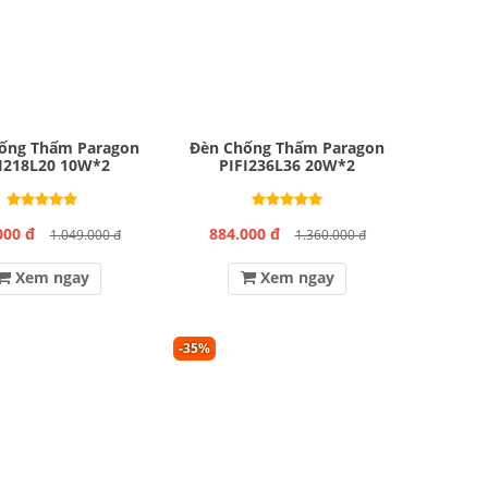
ống Thấm Paragon
Đèn Chống Thấm Paragon
I218L20 10W*2
PIFI236L36 20W*2
000 đ
884.000 đ
1.049.000 đ
1.360.000 đ
Xem ngay
Xem ngay
-35%