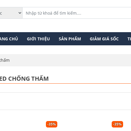
ANG CHỦ
GIỚI THIỆU
SẢN PHẨM
GIẢM GIÁ SỐC
T
 thấm
LED CHỐNG THẤM
-35%
-35%