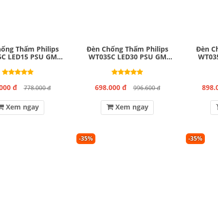
ống Thấm Philips
Đèn Chống Thấm Philips
Đèn C
C LED15 PSU GM
WT035C LED30 PSU GM
WT03
L600
L1200
000 đ
698.000 đ
898.
778.000 đ
996.600 đ
Xem ngay
Xem ngay
-35%
-35%