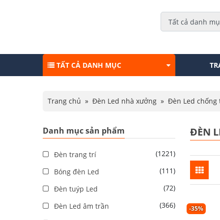
TẤT CẢ DANH MỤC
TR
Trang chủ
»
Đèn Led nhà xưởng
»
Đèn Led chống
Danh mục sản phẩm
ĐÈN 
(1221)
Đèn trang trí
(111)
Bóng đèn Led
(72)
Đèn tuýp Led
(366)
Đèn Led âm trần
-35%