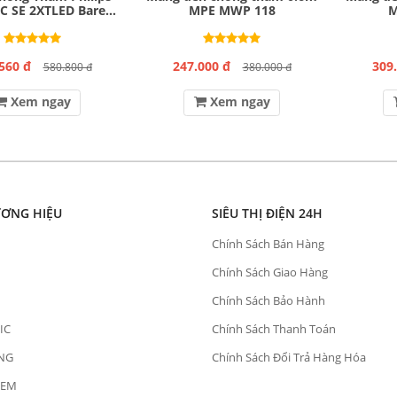
C SE 2XTLED Bare
MPE MWP 118
M
L600 GM
560 đ
247.000 đ
309
580.800 đ
380.000 đ
Xem ngay
Xem ngay
ƯƠNG HIỆU
SIÊU THỊ ĐIỆN 24H
Chính Sách Bán Hàng
Chính Sách Giao Hàng
Chính Sách Bảo Hành
IC
Chính Sách Thanh Toán
NG
Chính Sách Đổi Trả Hàng Hóa
OEM