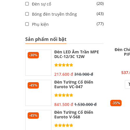
(20)
Đèn sự cố
(43)
Bóng đèn truyền thống
(77)
Phụ kiện
Sản phẩm nổi bật
Đèn Ch
Đèn LED Âm Trần MPE
PI
-30%
DLC-12/3C 12W
537.
217.600 đ
310.900 đ
Đèn Tường Cổ Điển
-45%
Euroto VC-047
-35%
841.500 đ
1.530.000 đ
Đèn Tường Cổ Điển
-45%
Euroto V-568