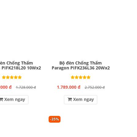
đèn Chống Thấm
Bộ đèn Chống Thấm
 PIFK218L20 10Wx2
Paragon PIFK236L36 20Wx2
.000 đ
1.789.000 đ
1.728.000 đ
2.752.000 đ
Xem ngay
Xem ngay
-35%