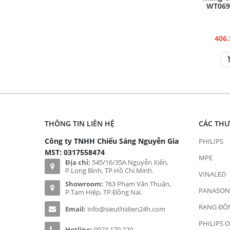
WT069
406.
THÔNG TIN LIÊN HỆ
CÁC TH
Công ty TNHH Chiếu Sáng Nguyễn Gia
PHILIPS
MST: 0317558474
MPE
Địa chỉ:
545/16/35A Nguyễn Xiển,
P.Long Bình, TP.Hồ Chí Minh.
VINALED
Showroom:
763 Phạm Văn Thuận,
PANASON
P.Tam Hiệp, TP.Đồng Nai.
RẠNG ĐÔ
Email:
info@sieuthidien24h.com
PHILIPS 
Hotline:
0923 179 229