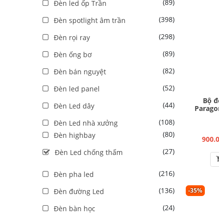
(89)
Đèn led ốp Trần
(398)
Đèn spotlight âm trần
(298)
Đèn rọi ray
(89)
Đèn ống bơ
(82)
Đèn bán nguyệt
(52)
Đèn led panel
Bộ đ
(44)
Đèn Led dây
Parago
(108)
Đèn Led nhà xưởng
(80)
Đèn highbay
900.
(27)
Đèn Led chống thấm
(216)
Đèn pha led
(136)
-35%
Đèn đường Led
(24)
Đèn bàn học