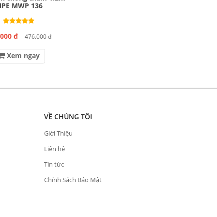
PE MWP 136
.000 đ
476.000 đ
Xem ngay
VỀ CHÚNG TÔI
Giới Thiệu
Liên hệ
Tin tức
Chính Sách Bảo Mật