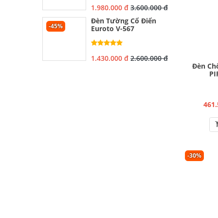
1.980.000 đ
3.600.000 đ
Đèn Tường Cổ Điển
-45%
Euroto V-567
1.430.000 đ
2.600.000 đ
Đèn Ch
PI
461.
-30%