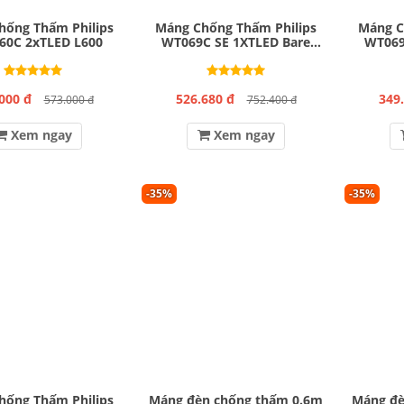
hống Thấm Philips
Máng Chống Thấm Philips
Máng C
60C 2xTLED L600
WT069C SE 1XTLED Bare
WT069
L1200 GM
000 đ
526.680 đ
349
573.000 đ
752.400 đ
Xem ngay
Xem ngay
-35%
-35%
hống Thấm Philips
Máng đèn chống thấm 0.6m
Máng đè