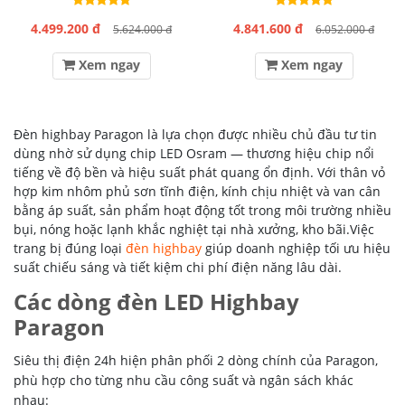
4.499.200 đ
4.841.600 đ
5.624.000 đ
6.052.000 đ
Xem ngay
Xem ngay
Đèn highbay Paragon là lựa chọn được nhiều chủ đầu tư tin
dùng nhờ sử dụng chip LED Osram — thương hiệu chip nổi
tiếng về độ bền và hiệu suất phát quang ổn định. Với thân vỏ
hợp kim nhôm phủ sơn tĩnh điện, kính chịu nhiệt và van cân
bằng áp suất, sản phẩm hoạt động tốt trong môi trường nhiều
bụi, nóng hoặc lạnh khắc nghiệt tại nhà xưởng, kho bãi.Việc
trang bị đúng loại
đèn highbay
giúp doanh nghiệp tối ưu hiệu
suất chiếu sáng và tiết kiệm chi phí điện năng lâu dài.
Các dòng đèn LED Highbay
Paragon
Siêu thị điện 24h hiện phân phối 2 dòng chính của Paragon,
phù hợp cho từng nhu cầu công suất và ngân sách khác
nhau: