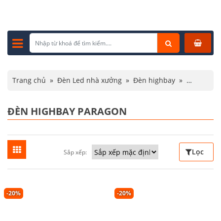
Trang chủ
»
Đèn Led nhà xưởng
»
Đèn highbay
»
Đèn highbay Paragon
ĐÈN HIGHBAY PARAGON
Lọc
Sắp xếp:
-20%
-20%