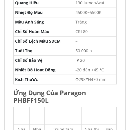
Quang Hiệu
130 lumen/watt
Nhiệt Độ Màu
4500K~5500K
Màu Ánh Sáng
Trắng
Chỉ Số Hoàn Màu
CRI 80
Chỉ Số Lệch Màu SDCM
–
Tuổi Thọ
50.000 h
Chỉ Số Bảo Vệ
IP 20
Nhiệt Độ Hoạt Động
-20 đến +45 °C
Kích Thước
Φ298*H470 mm
Ứng Dụng Của Paragon
PHBFF150L
Nhà
Nhà
Trung tâm
Nhà thi
Sân