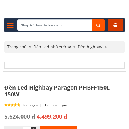
Trang chủ
»
Đèn Led nhà xưởng
»
Đèn highbay
»
Đèn highbay Paragon
»
Đèn Led Highbay Paragon PHBFF150L 150W
Đèn Led Highbay Paragon PHBFF150L
150W
0 đánh giá
|
Thêm đánh giá
Giá
Giá
5.624.000
₫
4.499.200
₫
gốc
hiện