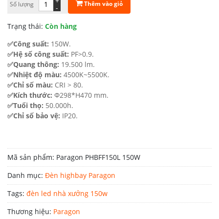
+
Thêm vào giỏ
Số lượng
là:
tại
-
5.624.000 ₫.
là:
Trạng thái:
Còn hàng
4.499.200 ₫.
✅Công suất:
150W.
✅Hệ số công suất:
PF>0.9.
✅Quang thông:
19.500 lm.
✅Nhiệt độ màu:
4500K~5500K.
✅Chỉ số màu:
CRI > 80.
✅Kích thước:
Φ298*H470 mm.
✅Tuổi thọ:
50.000h.
✅Chỉ số bảo vệ:
IP20.
Mã sản phẩm:
Paragon PHBFF150L 150W
Danh mục:
Đèn highbay Paragon
Tags:
đèn led nhà xưởng 150w
Thương hiệu:
Paragon