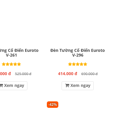
ng Cổ Điển Euroto
Đèn Tường Cổ Điển Euroto
V-261
V-296
.000 đ
414.000 đ
525.000 đ
690.000 đ
Xem ngay
Xem ngay
-42%