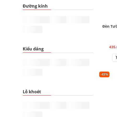
Đường kính
Đèn Tườ
435.
Kiểu dáng
-45%
Lỗ khoét