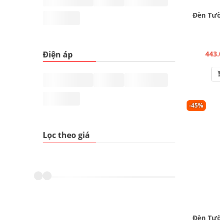
Đèn Tườ
Điện áp
443.
-45%
Lọc theo giá
Đèn Tườ