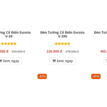
ng Cổ Điển Euroto
Đèn Tường Cổ Điển Euroto
Đèn Tườ
V-39
V-395
000 đ
226.800 đ
405
650.000 đ
378.000 đ
Xem ngay
Xem ngay
-42%
-45%