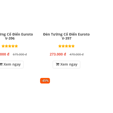
ng Cổ Điển Euroto
Đèn Tường Cổ Điển Euroto
V-396
V-397
.000 đ
273.000 đ
675.000 đ
470.000 đ
Xem ngay
Xem ngay
-45%