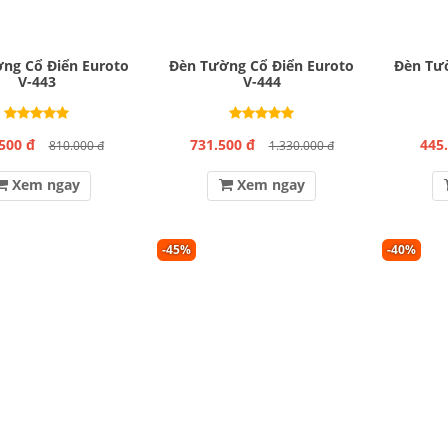
ng Cổ Điển Euroto
Đèn Tường Cổ Điển Euroto
Đèn Tườ
V-443
V-444
500 đ
731.500 đ
445
810.000 đ
1.330.000 đ
Xem ngay
Xem ngay
-45%
-40%