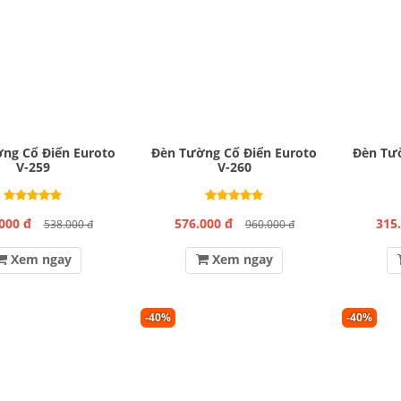
ng Cổ Điển Euroto
Đèn Tường Cổ Điển Euroto
Đèn Tườ
V-259
V-260
000 đ
576.000 đ
315
538.000 đ
960.000 đ
Xem ngay
Xem ngay
-40%
-40%