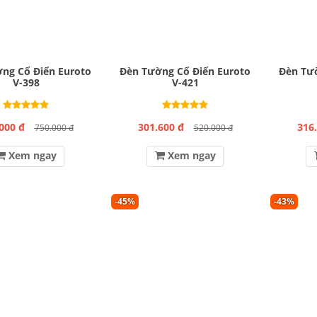
ng Cổ Điển Euroto
Đèn Tường Cổ Điển Euroto
Đèn Tườ
V-398
V-421
000 đ
301.600 đ
316
750.000 đ
520.000 đ
Xem ngay
Xem ngay
-45%
-43%