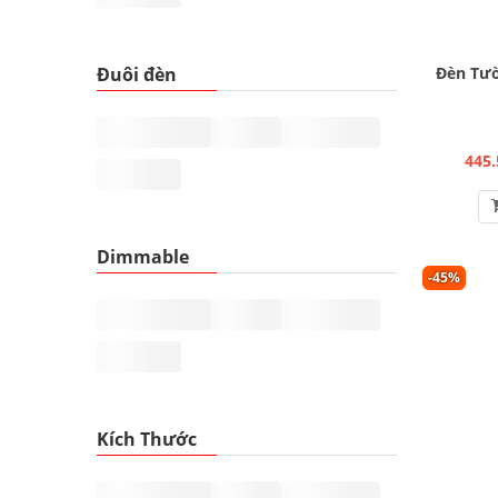
Đuôi đèn
Đèn Tườ
445.
Dimmable
-45%
Kích Thước