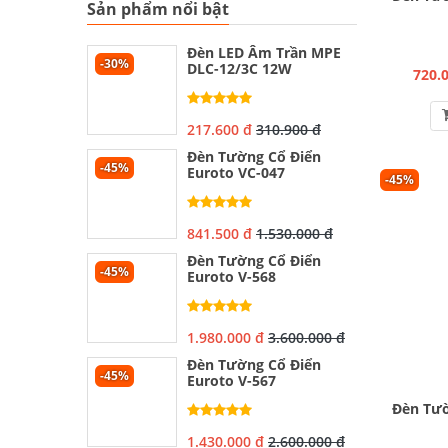
Sản phẩm nổi bật
Đèn LED Âm Trần MPE
-30%
DLC-12/3C 12W
720.
217.600 đ
310.900 đ
Đèn Tường Cổ Điển
-45%
Euroto VC-047
-45%
841.500 đ
1.530.000 đ
Đèn Tường Cổ Điển
-45%
Euroto V-568
1.980.000 đ
3.600.000 đ
Đèn Tường Cổ Điển
-45%
Euroto V-567
Đèn Tườ
1.430.000 đ
2.600.000 đ