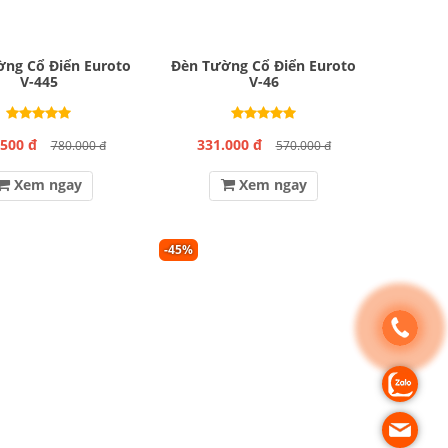
ng Cổ Điển Euroto
Đèn Tường Cổ Điển Euroto
V-445
V-46
.500 đ
331.000 đ
780.000 đ
570.000 đ
Xem ngay
Xem ngay
-45%