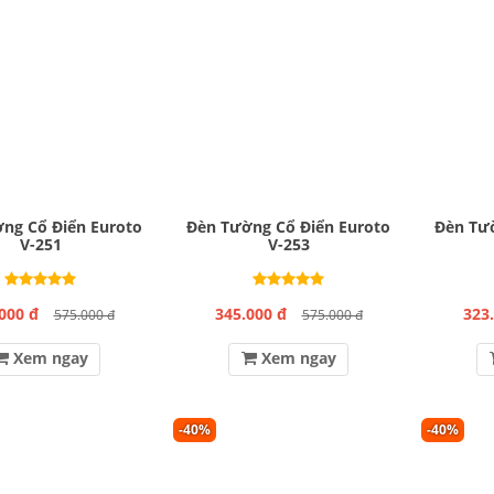
ng Cổ Điển Euroto
Đèn Tường Cổ Điển Euroto
Đèn Tườ
V-251
V-253
000 đ
345.000 đ
323
575.000 đ
575.000 đ
Xem ngay
Xem ngay
-40%
-40%