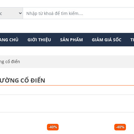
ANG CHỦ
GIỚI THIỆU
SẢN PHẨM
GIẢM GIÁ SỐC
T
ng cổ điển
TƯỜNG CỔ ĐIỂN
-40%
-40%