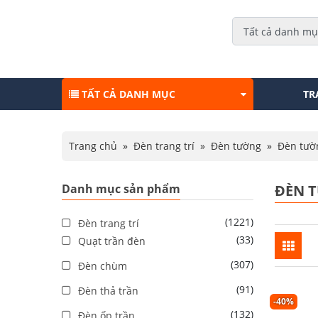
TẤT CẢ DANH MỤC
TR
Trang chủ
»
Đèn trang trí
»
Đèn tường
»
Đèn tườ
Danh mục sản phẩm
ĐÈN 
(1221)
Đèn trang trí
(33)
Quạt trần đèn
(307)
Đèn chùm
(91)
Đèn thả trần
-40%
(132)
Đèn ốp trần