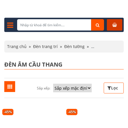
Trang chủ
»
Đèn trang trí
»
Đèn tường
»
Đèn âm cầu thang
ĐÈN ÂM CẦU THANG
Lọc
Sắp xếp:
-45%
-45%