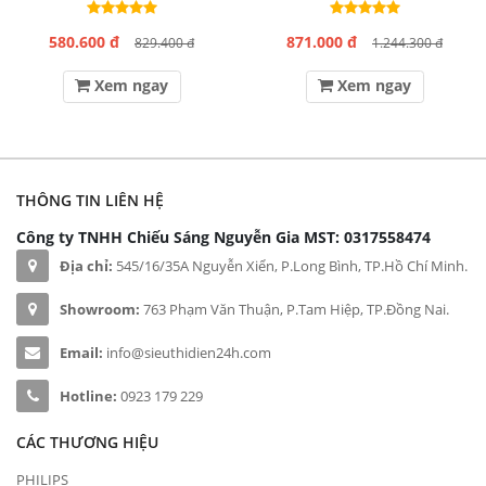
580.600 đ
871.000 đ
829.400 đ
1.244.300 đ
Xem ngay
Xem ngay
THÔNG TIN LIÊN HỆ
Công ty TNHH Chiếu Sáng Nguyễn Gia
MST: 0317558474
Địa chỉ:
545/16/35A Nguyễn Xiển, P.Long Bình, TP.Hồ Chí Minh.
Showroom:
763 Phạm Văn Thuận, P.Tam Hiệp, TP.Đồng Nai.
Email:
info@sieuthidien24h.com
Hotline:
0923 179 229
CÁC THƯƠNG HIỆU
PHILIPS