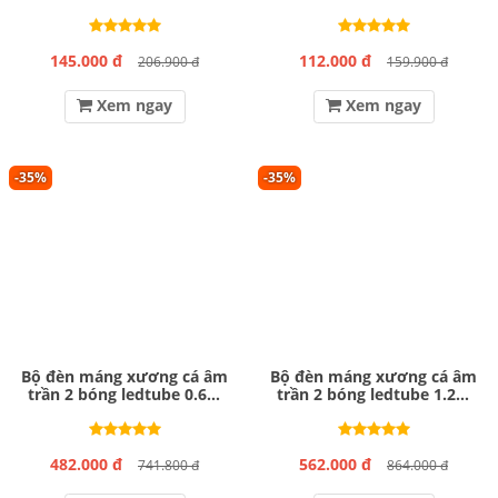
145.000 đ
112.000 đ
206.900 đ
159.900 đ
Xem ngay
Xem ngay
-35%
-35%
Bộ đèn máng xương cá âm
Bộ đèn máng xương cá âm
trần 2 bóng ledtube 0.6m
trần 2 bóng ledtube 1.2m
MPE MATL-210
MPE MATL-220
482.000 đ
562.000 đ
741.800 đ
864.000 đ