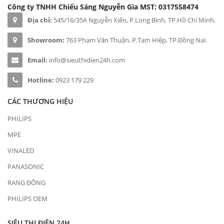
Công ty TNHH Chiếu Sáng Nguyễn Gia
MST: 0317558474
Địa chỉ:
545/16/35A Nguyễn Xiển, P.Long Bình, TP.Hồ Chí Minh.
Showroom:
763 Phạm Văn Thuận, P.Tam Hiệp, TP.Đồng Nai.
Email:
info@sieuthidien24h.com
Hotline:
0923 179 229
CÁC THƯƠNG HIỆU
PHILIPS
MPE
VINALED
PANASONIC
RẠNG ĐÔNG
PHILIPS OEM
SIÊU THỊ ĐIỆN 24H