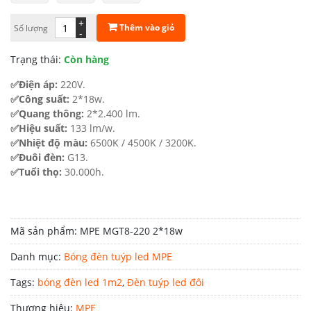
205.100 ₫.
là:
+
Thêm vào giỏ
Số lượng
-
143.600 ₫.
Trạng thái:
Còn hàng
✅Điện áp:
220V.
✅Công suất:
2*18w.
✅Quang thông:
2*2.400 lm.
✅Hiệu suất:
133 lm/w.
✅Nhiệt độ màu:
6500K / 4500K / 3200K.
✅Đuôi đèn:
G13.
✅Tuổi thọ:
30.000h.
Mã sản phẩm:
MPE MGT8-220 2*18w
Danh mục:
Bóng đèn tuýp led MPE
Tags:
bóng đèn led 1m2
,
Đèn tuýp led đôi
Thương hiệu:
MPE