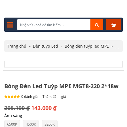
Trang chủ
»
Đèn tuýp Led
»
Bóng đèn tuýp led MPE
»
Bóng Đèn Led Tuýp MPE MGT8-220 2*18w
Bóng Đèn Led Tuýp MPE MGT8-220 2*18w
0 đánh giá
|
Thêm đánh giá
Giá
Giá
205.100
₫
143.600
₫
gốc
hiện
Ánh sáng
6500K
4500K
3200K
là:
tại