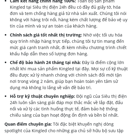
Cam kết hàng chính hãng 100%:
Toàn bộ sản phẩm
Kingled tại Siêu thị điện 24h đều có đầy đủ giấy tờ, hóa
đơn và tem chống hàng giả từ nhà sản xuất. Chúng tôi nói
không với hàng trôi nổi, hàng kém chất lượng để bảo vệ uy
tín của mình và sự an toàn của khách hàng.
Chính sách giá tốt nhất thị trường:
Nhờ việc tối ưu hóa
quy trình nhập hàng trực tiếp, chúng tôi tự tin mang đến
mức giá cạnh tranh nhất, đi kèm nhiều chương trình chiết
khấu hấp dẫn theo số lượng đơn hàng.
Chế độ bảo hành 24 tháng tại nhà:
Đây là điểm cộng lớn
nhất khi mua sản phẩm Kingled tại đây. Mọi sự cố kỹ thuật
đều được xử lý nhanh chóng với chính sách đổi mới tận
nơi trong vòng 2 năm, giúp bạn hoàn toàn yên tâm sử
dụng mà không lo lắng về vấn đề bảo trì.
Hỗ trợ kỹ thuật chuyên nghiệp:
Đội ngũ của Siêu thị điện
24h luôn sẵn sàng giải đáp mọi thắc mắc về lắp đặt, đấu
nối và xử lý các tình huống thực tế, đảm bảo hệ thống
chiếu sáng của bạn hoạt động ổn định và bền bỉ nhất.
Quan điểm chuyên gia:
Tôi đặc biệt khuyến nghị dòng
spotlight của Kingled cho những gia chủ sở hữu bộ sưu tập