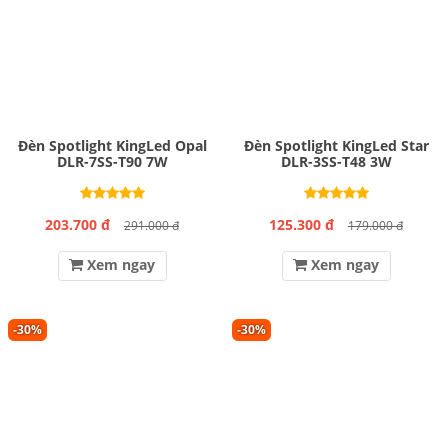
Đèn Spotlight KingLed Opal
Đèn Spotlight KingLed Star
DLR-7SS-T90 7W
DLR-3SS-T48 3W
203.700 đ
125.300 đ
291.000 đ
179.000 đ
Xem ngay
Xem ngay
-30%
-30%