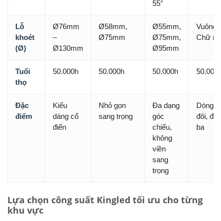
55°
Lỗ
Ø76mm
Ø58mm,
Ø55mm,
Vuông /
khoét
–
Ø75mm
Ø75mm,
Chữ nh
(Ø)
Ø130mm
Ø95mm
Tuổi
50.000h
50.000h
50.000h
50.000
thọ
Đặc
Kiểu
Nhỏ gọn
Đa dạng
Dòng đ
điểm
dáng cổ
sang trọng
góc
đôi, đè
điển
chiếu,
ba
không
viền
sang
trọng
Lựa chọn công suất Kingled tối ưu cho từng
khu vực