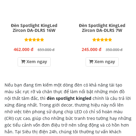
Đèn Spotlight KingLed
Đèn Spotlight KingLed
Zircon DA-DLRS 16W
Zircon DA-DLRS 7W
462.000 đ
245.000 đ
659.000 đ
350.000 đ
Xem ngay
Xem ngay
Nếu bạn đang tìm kiếm một dòng đèn có khả năng tái tạo
màu sắc rực rỡ và chân thực để làm nổi bật những món đồ
nội thất tâm đắc, thì
đèn spotlight kingled
chính là câu trả lời
xứng đáng nhất. Trong giới decor, thương hiệu này nổi lên
nhờ việc tiên phong sử dụng chip LED có chỉ số hoàn màu
(CRI) cực cao, giúp cho những bức tranh treo tường hay những
góc tiểu cảnh vốn đơn điệu trở nên sống động và có hồn hơn
hẳn. Tại Siêu thị điện 24h, chúng tôi thường tư vấn khách