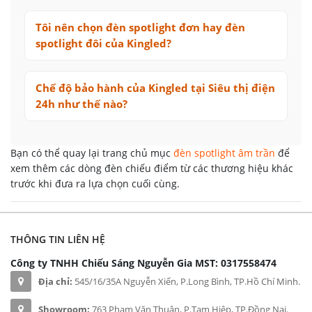
Tôi nên chọn đèn spotlight đơn hay đèn
spotlight đôi của Kingled?
Chế độ bảo hành của Kingled tại Siêu thị điện
24h như thế nào?
Bạn có thể quay lại trang chủ mục
đèn spotlight âm trần
để
xem thêm các dòng đèn chiếu điểm từ các thương hiệu khác
trước khi đưa ra lựa chọn cuối cùng.
THÔNG TIN LIÊN HỆ
Công ty TNHH Chiếu Sáng Nguyễn Gia
MST: 0317558474
Địa chỉ:
545/16/35A Nguyễn Xiển, P.Long Bình, TP.Hồ Chí Minh.
Showroom:
763 Phạm Văn Thuận, P.Tam Hiệp, TP.Đồng Nai.