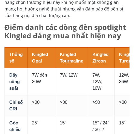
hàng chọn thương hiệu này khi họ muốn một không gian
mang hơi hướng nghệ thuật nhưng vẫn đảm bảo độ bền bỉ
của hàng nội địa chất lượng cao.
Điểm danh các dòng đèn spotlight
Kingled đáng mua nhất hiện nay
Thông
Kingled
Kingled
Kingled
Kingle
số
Opal
Tourmaline
Zircon
Turquo
Dãy
7W đến
7W, 12W
7W,
12W, 2
công
30W
12W,
36W
suất
16W
Chỉ số
>90
>90
>90
>90
CRI
Góc
25°
15°
15° / 24°
15°
chiếu
/ 36° /