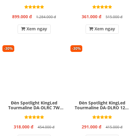
T85
899.000 đ
361.000 đ
1.284.000 đ
515.000 đ
Xem ngay
Xem ngay
-30%
-30%
Đèn Spotlight KingLed
Đèn Spotlight KingLed
Tourmaline DA-DLRC 7W
Tourmaline DA-DLRO 12W
T63
T85
318.000 đ
291.000 đ
454.000 đ
415.000 đ