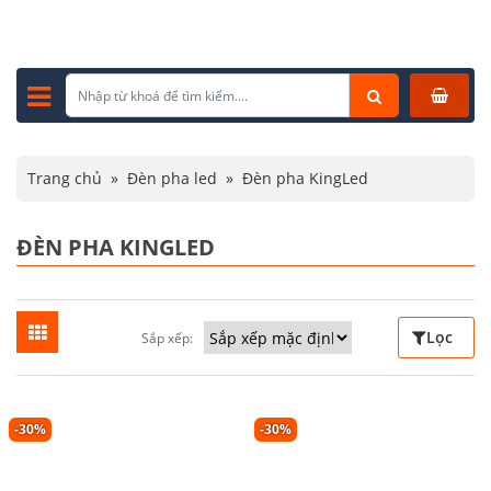
Trang chủ
»
Đèn pha led
»
Đèn pha KingLed
ĐÈN PHA KINGLED
Lọc
Sắp xếp:
-30%
-30%