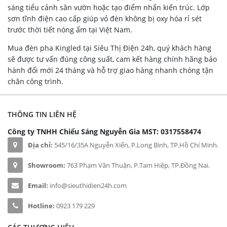
sáng tiểu cảnh sân vườn hoặc tạo điểm nhấn kiến trúc. Lớp
sơn tĩnh điện cao cấp giúp vỏ đèn không bị oxy hóa rỉ sét
trước thời tiết nóng ẩm tại Việt Nam.
Mua đèn pha Kingled tại Siêu Thị Điện 24h, quý khách hàng
sẽ được tư vấn đúng công suất, cam kết hàng chính hãng bảo
hành đổi mới 24 tháng và hỗ trợ giao hàng nhanh chóng tận
chân công trình.
THÔNG TIN LIÊN HỆ
Công ty TNHH Chiếu Sáng Nguyễn Gia
MST: 0317558474
Địa chỉ:
545/16/35A Nguyễn Xiển, P.Long Bình, TP.Hồ Chí Minh.
Showroom:
763 Phạm Văn Thuận, P.Tam Hiệp, TP.Đồng Nai.
Email:
info@sieuthidien24h.com
Hotline:
0923 179 229