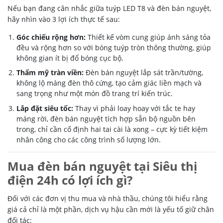
Nếu bạn đang cân nhắc giữa tuýp LED T8 và đèn bán nguyệt,
hãy nhìn vào 3 lợi ích thực tế sau:
Góc chiếu rộng hơn:
Thiết kế vòm cung giúp ánh sáng tỏa
đều và rộng hơn so với bóng tuýp tròn thông thường, giúp
không gian ít bị đổ bóng cục bộ.
Thẩm mỹ tràn viền:
Đèn bán nguyệt lắp sát trần/tường,
không lộ máng đèn thô cứng, tạo cảm giác liền mạch và
sang trọng như một món đồ trang trí kiến trúc.
Lắp đặt siêu tốc:
Thay vì phải loay hoay với tắc te hay
máng rời, đèn bán nguyệt tích hợp sẵn bộ nguồn bên
trong, chỉ cần cố định hai tai cài là xong – cực kỳ tiết kiệm
nhân công cho các công trình số lượng lớn.
Mua đèn bán nguyệt tại Siêu thị
điện 24h có lợi ích gì?
Đối với các đơn vị thu mua và nhà thầu, chúng tôi hiểu rằng
giá cả chỉ là một phần, dịch vụ hậu cần mới là yếu tố giữ chân
đối tác: