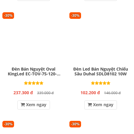
-30%
-30%
Đèn Bán Nguyệt Oval
Đèn Led Bán Nguyệt Chiếu
KingLed EC-TOV-75-120-T
Sâu Duhal SDLD8102 10W
75W
237.300 đ
102.200 đ
339.000 đ
146.000 đ
Xem ngay
Xem ngay
-30%
-30%