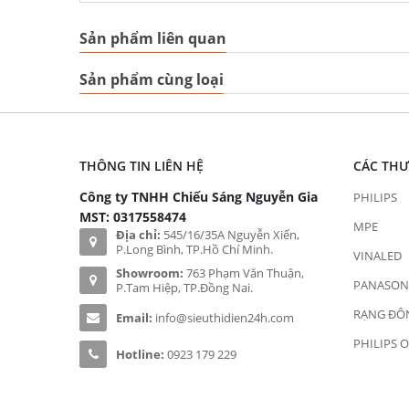
Sản phẩm liên quan
Sản phẩm cùng loại
THÔNG TIN LIÊN HỆ
CÁC TH
Công ty TNHH Chiếu Sáng Nguyễn Gia
PHILIPS
MST: 0317558474
MPE
Địa chỉ:
545/16/35A Nguyễn Xiển,
P.Long Bình, TP.Hồ Chí Minh.
VINALED
Showroom:
763 Phạm Văn Thuận,
PANASON
P.Tam Hiệp, TP.Đồng Nai.
RẠNG ĐÔ
Email:
info@sieuthidien24h.com
PHILIPS 
Hotline:
0923 179 229