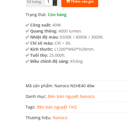
Thêm vào giỏ
Số lượng
-
161.000 ₫.
Trạng thái:
Còn hàng
✅ Công suất:
40W.
✅ Quang thông:
4000 lumen.
✅ Nhiệt độ màu:
6500K / 4000K / 3000K.
✅ Chỉ số màu:
CRI > 80.
✅ Kích thước:
L1200*W60*H28mm.
✅ Tuổi thọ:
25.000h.
✅ Điều chỉnh độ sáng:
Không.
Mã sản phẩm:
Nanoco NSHE40 40w
Danh mục:
Đèn bán nguyệt Nanoco
Tags:
đèn bán nguyệt 1m2
Thương hiệu:
Nanoco