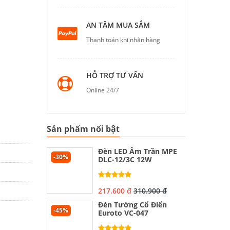
AN TÂM MUA SẮM
Thanh toán khi nhận hàng
HỖ TRỢ TƯ VẤN
Online 24/7
Sản phẩm nổi bật
Đèn LED Âm Trần MPE
-30%
DLC-12/3C 12W
217.600 đ
310.900 đ
Đèn Tường Cổ Điển
-45%
Euroto VC-047