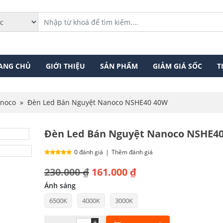
ANG CHỦ
GIỚI THIỆU
SẢN PHẨM
GIẢM GIÁ SỐC
T
anoco
»
Đèn Led Bán Nguyệt Nanoco NSHE40 40W
Đèn Led Bán Nguyệt Nanoco NSHE4
0 đánh giá
|
Thêm đánh giá
Giá
Giá
230.000
₫
161.000
₫
gốc
hiện
Ánh sáng
6500K
4000K
3000K
là:
tại
230.000 ₫.
là:
+