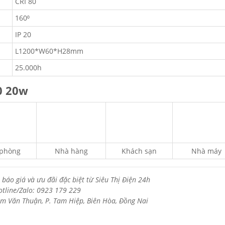
CRI 80
160⁰
IP 20
L1200*W60*H28mm
25.000h
0 20w
 phòng
Nhà hàng
Khách sạn
Nhà máy
 báo giá và ưu đãi đặc biệt từ Siêu Thị Điện 24h
otline/Zalo: 0923 179 229
m Văn Thuận, P. Tam Hiệp, Biên Hòa, Đồng Nai