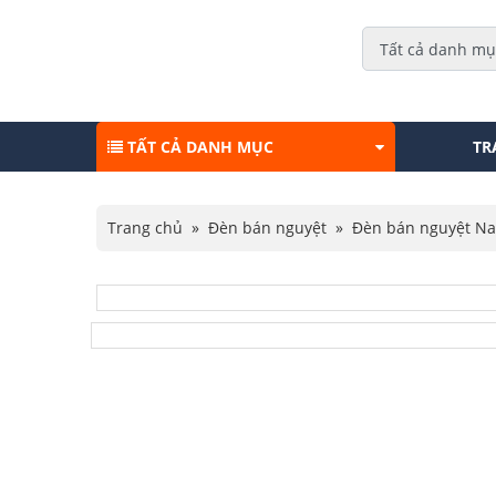
TẤT CẢ DANH MỤC
TR
Trang chủ
»
Đèn bán nguyệt
»
Đèn bán nguyệt N