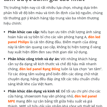
Thị trường hiện nay có rất nhiều lựa chọn, nhưng dựa trên
phản hồi về độ bền màu và tính ổn định của bộ nguồn, chúng
tôi thường gợi ý khách hàng tập trung vào ba nhóm thương
hiệu chính:
Phân khúc cao cấp:
Nếu bạn ưu tiên chất lượng ánh sáng
hoàn hảo và sự bền bỉ cho các văn phòng hạng A,
đèn led
panel Philips
là cái tên đứng đầu. Điểm mạnh của dòng
này là tấm tán quang cao cấp, không bị hiện tượng ố vàng
hay xuất hiện đốm đen sau thời gian dài sử dụng.
Phân khúc công trình và dự án:
Với những khách hàng
cần sự đa dạng về kích thước và chế độ hậu mãi nhanh
chóng,
đèn led panel Rạng Đông
luôn là lựa chọn “an tâm”.
Từ các dòng tấm vuông phổ biến đến các dòng chữ nhật
chuyên dụng, hãng đều đáp ứng tốt các tiêu chuẩn chiếu
sáng khắt khe của Việt Nam.
Phân khúc dân dụng và kinh tế:
Để tối ưu chi phí cho các
cửa hàng, showroom hay văn phòng nhỏ,
đèn led panel
MPE
mang đến sự cân bằng tốt giữa hiệu suất và giá
thành. MPE sở hữu dải sản phẩm khá rộng với thiết kế tinh