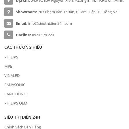
Địa chỉ:
545/16/35A Nguyễn Xiển, P.Long Bình, TP.Hồ Chí Minh.
Showroom:
763 Phạm Văn Thuận, P.Tam Hiệp, TP.Đồng Nai.
Email:
info@sieuthidien24h.com
Hotline:
0923 179 229
CÁC THƯƠNG HIỆU
PHILIPS
MPE
VINALED
PANASONIC
RẠNG ĐÔNG
PHILIPS OEM
SIÊU THỊ ĐIỆN 24H
Chính Sách Bán Hàng