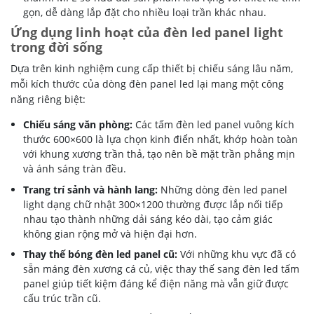
gọn, dễ dàng lắp đặt cho nhiều loại trần khác nhau.
Ứng dụng linh hoạt của đèn led panel light
trong đời sống
Dựa trên kinh nghiệm cung cấp thiết bị chiếu sáng lâu năm,
mỗi kích thước của dòng đèn panel led lại mang một công
năng riêng biệt:
Chiếu sáng văn phòng:
Các tấm đèn led panel vuông kích
thước 600×600 là lựa chọn kinh điển nhất, khớp hoàn toàn
với khung xương trần thả, tạo nên bề mặt trần phẳng mịn
và ánh sáng tràn đều.
Trang trí sảnh và hành lang:
Những dòng đèn led panel
light dạng chữ nhật 300×1200 thường được lắp nối tiếp
nhau tạo thành những dải sáng kéo dài, tạo cảm giác
không gian rộng mở và hiện đại hơn.
Thay thế bóng đèn led panel cũ:
Với những khu vực đã có
sẵn máng đèn xương cá củ, việc thay thế sang đèn led tấm
panel giúp tiết kiệm đáng kể điện năng mà vẫn giữ được
cấu trúc trần cũ.