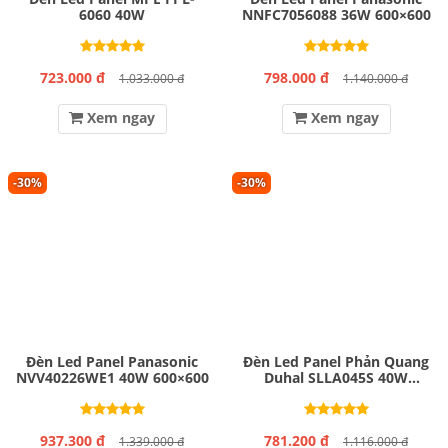
6060 40W
NNFC7056088 36W 600×600
723.000 đ
798.000 đ
1.033.000 đ
1.140.000 đ
Xem ngay
Xem ngay
-30%
-30%
Đèn Led Panel Panasonic
Đèn Led Panel Phản Quang
NVV40226WE1 40W 600×600
Duhal SLLA045S 40W
600×600
937.300 đ
781.200 đ
1.339.000 đ
1.116.000 đ