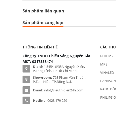
Sản phẩm liên quan
Sản phẩm cùng loại
THÔNG TIN LIÊN HỆ
CÁC TH
Công ty TNHH Chiếu Sáng Nguyễn Gia
PHILIPS
MST: 0317558474
MPE
Địa chỉ:
545/16/35A Nguyễn Xiển,
P.Long Bình, TP.Hồ Chí Minh.
VINALED
Showroom:
763 Phạm Văn Thuận,
PANASON
P.Tam Hiệp, TP.Đồng Nai.
RẠNG ĐÔ
Email:
info@sieuthidien24h.com
PHILIPS 
Hotline:
0923 179 229