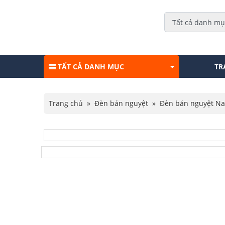
TẤT CẢ DANH MỤC
TR
Trang chủ
»
Đèn bán nguyệt
»
Đèn bán nguyệt N