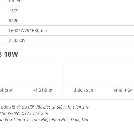
CRI 80
160⁰
IP 20
L600*W75*H30mm
25.000h
8 18W
 phòng
Nhà hàng
Khách sạn
Nhà máy
 báo giá và ưu đãi đặc biệt từ Siêu Thị Điện 24h
otline/Zalo: 0923 179 229
m Văn Thuận, P. Tam Hiệp, Biên Hòa, Đồng Nai