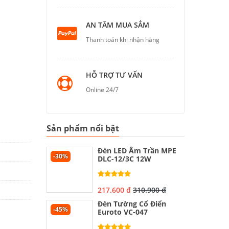
AN TÂM MUA SẮM
Thanh toán khi nhận hàng
HỖ TRỢ TƯ VẤN
Online 24/7
Sản phẩm nổi bật
Đèn LED Âm Trần MPE
-30%
DLC-12/3C 12W
217.600 đ
310.900 đ
Đèn Tường Cổ Điển
-45%
Euroto VC-047