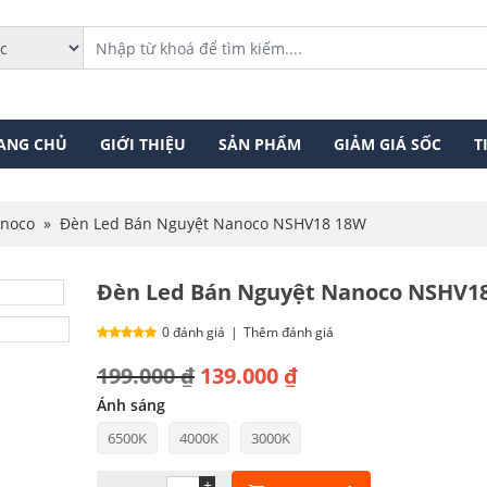
ANG CHỦ
GIỚI THIỆU
SẢN PHẨM
GIẢM GIÁ SỐC
T
anoco
»
Đèn Led Bán Nguyệt Nanoco NSHV18 18W
Đèn Led Bán Nguyệt Nanoco NSHV1
0 đánh giá
|
Thêm đánh giá
Giá
Giá
199.000
₫
139.000
₫
gốc
hiện
Ánh sáng
6500K
4000K
3000K
là:
tại
199.000 ₫.
là:
+