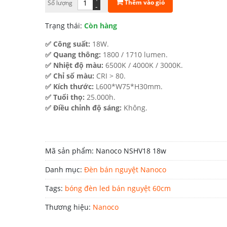
Thêm vào giỏ
Số lượng
-
139.000 ₫.
Trạng thái:
Còn hàng
✅ Công suất:
18W.
✅ Quang thông:
1800 / 1710 lumen.
✅ Nhiệt độ màu:
6500K / 4000K / 3000K.
✅ Chỉ số màu:
CRI > 80.
✅ Kích thước:
L600*W75*H30mm.
✅ Tuổi thọ:
25.000h.
✅ Điều chỉnh độ sáng:
Không.
Mã sản phẩm:
Nanoco NSHV18 18w
Danh mục:
Đèn bán nguyệt Nanoco
Tags:
bóng đèn led bán nguyệt 60cm
Thương hiệu:
Nanoco