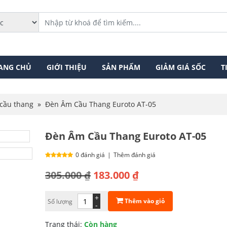
ANG CHỦ
GIỚI THIỆU
SẢN PHẨM
GIẢM GIÁ SỐC
T
cầu thang
»
Đèn Âm Cầu Thang Euroto AT-05
Đèn Âm Cầu Thang Euroto AT-05
0 đánh giá
|
Thêm đánh giá
Giá
Giá
305.000
₫
183.000
₫
gốc
hiện
+
Thêm vào giỏ
Số lượng
là:
tại
-
305.000 ₫.
là:
Trạng thái:
Còn hàng