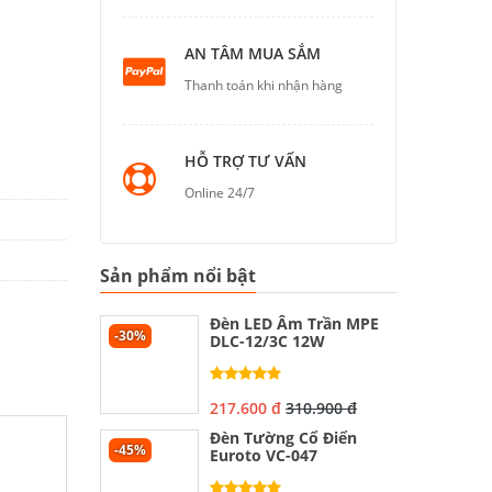
AN TÂM MUA SẮM
Thanh toán khi nhận hàng
HỖ TRỢ TƯ VẤN
Online 24/7
Sản phẩm nổi bật
Đèn LED Âm Trần MPE
-30%
DLC-12/3C 12W
217.600 đ
310.900 đ
Đèn Tường Cổ Điển
-45%
Euroto VC-047