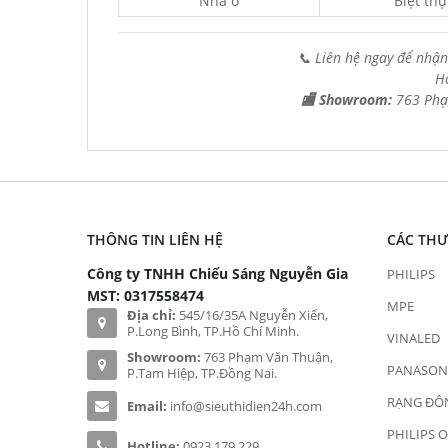
Nhà ở
Biệt thự
📞 Liên hệ ngay để nhận
H
🏬 Showroom:
763 Phạ
THÔNG TIN LIÊN HỆ
CÁC TH
Công ty TNHH Chiếu Sáng Nguyễn Gia
PHILIPS
MST: 0317558474
MPE
Địa chỉ:
545/16/35A Nguyễn Xiển,
P.Long Bình, TP.Hồ Chí Minh.
VINALED
Showroom:
763 Phạm Văn Thuận,
PANASON
P.Tam Hiệp, TP.Đồng Nai.
RẠNG ĐÔ
Email:
info@sieuthidien24h.com
PHILIPS 
Hotline:
0923 179 229