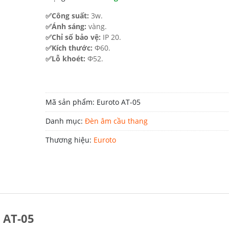
183.000 ₫.
✅Công suất:
3w.
✅Ánh sáng:
vàng.
✅Chỉ số bảo vệ:
IP 20.
✅Kích thước:
Φ60.
✅Lỗ khoét:
Φ52.
Mã sản phẩm:
Euroto AT-05
Danh mục:
Đèn âm cầu thang
Thương hiệu:
Euroto
 AT-05