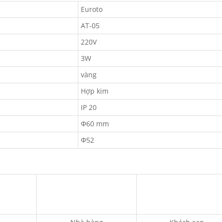
Euroto
AT-05
220V
3W
vàng
Hợp kim
IP 20
Φ60 mm
Φ52