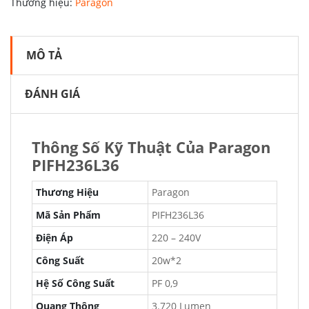
Thương hiệu:
Paragon
MÔ TẢ
ĐÁNH GIÁ
Thông Số Kỹ Thuật Của Paragon
PIFH236L36
Thương Hiệu
Paragon
Mã Sản Phẩm
PIFH236L36
Điện Áp
220 – 240V
Công Suất
20w*2
Hệ Số Công Suất
PF 0,9
Quang Thông
3.720 Lumen