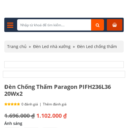
Trang chủ
»
Đèn Led nhà xưởng
»
Đèn Led chống thấm
»
Đèn Chống Thấm Paragon PIFH236L36 20Wx2
Đèn Chống Thấm Paragon PIFH236L36
20Wx2
0 đánh giá
|
Thêm đánh giá
Giá
Giá
1.696.000
₫
1.102.000
₫
gốc
hiện
Ánh sáng