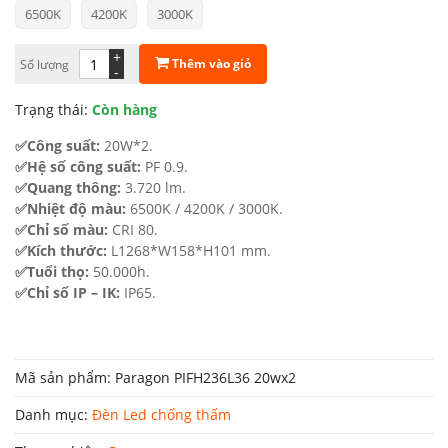
6500K
4200K
3000K
là:
tại
1.696.000 ₫.
là:
+
Thêm vào giỏ
Số lượng
-
1.102.000 ₫.
Trạng thái:
Còn hàng
✅Công suất:
20W*2.
✅Hệ số công suất:
PF 0.9.
✅Quang thông:
3.720 lm.
✅Nhiệt độ màu:
6500K / 4200K / 3000K.
✅Chỉ số màu:
CRI 80.
✅Kích thước:
L1268*W158*H101 mm.
✅Tuổi thọ:
50.000h.
✅Chỉ số IP – IK:
IP65.
Mã sản phẩm:
Paragon PIFH236L36 20wx2
Danh mục:
Đèn Led chống thấm