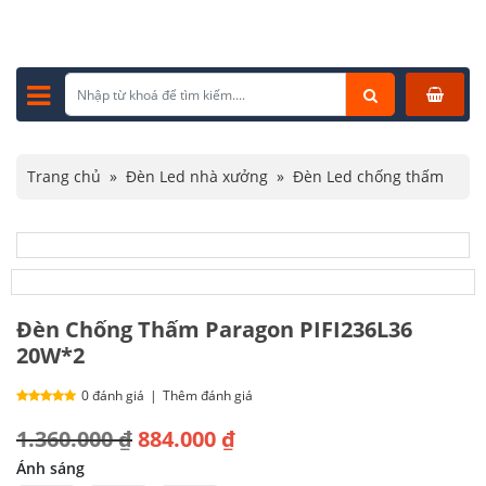
Trang chủ
»
Đèn Led nhà xưởng
»
Đèn Led chống thấm
»
Đèn Chống Thấm Paragon PIFI236L36 20W*2
Đèn Chống Thấm Paragon PIFI236L36
20W*2
0 đánh giá
|
Thêm đánh giá
Giá
Giá
1.360.000
₫
884.000
₫
gốc
hiện
Ánh sáng