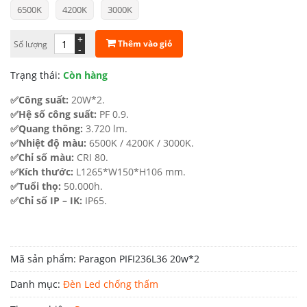
6500K
4200K
3000K
là:
tại
1.360.000 ₫.
là:
+
Thêm vào giỏ
Số lượng
-
884.000 ₫.
Trạng thái:
Còn hàng
✅Công suất:
20W*2.
✅Hệ số công suất:
PF 0.9.
✅Quang thông:
3.720 lm.
✅Nhiệt độ màu:
6500K / 4200K / 3000K.
✅Chỉ số màu:
CRI 80.
✅Kích thước:
L1265*W150*H106 mm.
✅Tuổi thọ:
50.000h.
✅Chỉ số IP – IK:
IP65.
Mã sản phẩm:
Paragon PIFI236L36 20w*2
Danh mục:
Đèn Led chống thấm