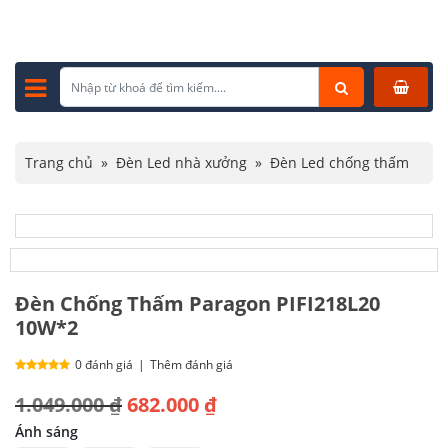
Trang chủ
»
Đèn Led nhà xưởng
»
Đèn Led chống thấm
»
Đèn Chống Thấm Paragon PIFI218L20 10W*2
Đèn Chống Thấm Paragon PIFI218L20
10W*2
0 đánh giá
|
Thêm đánh giá
Giá
Giá
1.049.000
₫
682.000
₫
gốc
hiện
Ánh sáng