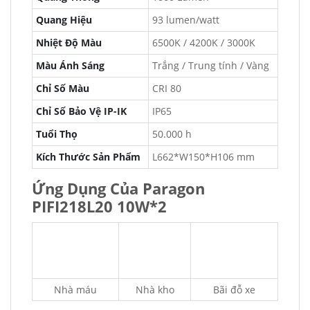
Quang Hiệu
93 lumen/watt
Nhiệt Độ Màu
6500K / 4200K / 3000K
Màu Ánh Sáng
Trắng / Trung tính / Vàng
Chỉ Số Màu
CRI 80
Chỉ Số Bảo Vệ IP-IK
IP65
Tuổi Thọ
50.000 h
Kích Thước Sản Phẩm
L662*W150*H106 mm
Ứng Dụng Của Paragon
PIFI218L20 10W*2
Nhà máu
Nhà kho
Bãi đỗ xe