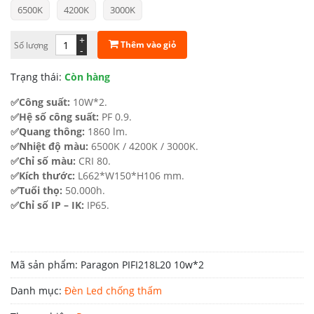
6500K
4200K
3000K
là:
tại
1.049.000 ₫.
là:
+
Thêm vào giỏ
Số lượng
-
682.000 ₫.
Trạng thái:
Còn hàng
✅Công suất:
10W*2.
✅Hệ số công suất:
PF 0.9.
✅Quang thông:
1860 lm.
✅Nhiệt độ màu:
6500K / 4200K / 3000K.
✅Chỉ số màu:
CRI 80.
✅Kích thước:
L662*W150*H106 mm.
✅Tuổi thọ:
50.000h.
✅Chỉ số IP – IK:
IP65.
Mã sản phẩm:
Paragon PIFI218L20 10w*2
Danh mục:
Đèn Led chống thấm