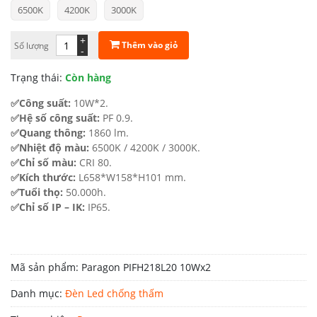
6500K
4200K
3000K
là:
tại
1.333.000 ₫.
là:
+
Thêm vào giỏ
Số lượng
-
866.000 ₫.
Trạng thái:
Còn hàng
✅Công suất:
10W*2.
✅Hệ số công suất:
PF 0.9.
✅Quang thông:
1860 lm.
✅Nhiệt độ màu:
6500K / 4200K / 3000K.
✅Chỉ số màu:
CRI 80.
✅Kích thước:
L658*W158*H101 mm.
✅Tuổi thọ:
50.000h.
✅Chỉ số IP – IK:
IP65.
Mã sản phẩm:
Paragon PIFH218L20 10Wx2
Danh mục:
Đèn Led chống thấm