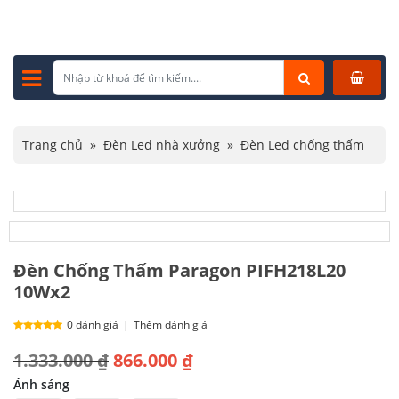
Trang chủ
»
Đèn Led nhà xưởng
»
Đèn Led chống thấm
»
Đèn Chống Thấm Paragon PIFH218L20 10Wx2
Đèn Chống Thấm Paragon PIFH218L20
10Wx2
0 đánh giá
|
Thêm đánh giá
Giá
Giá
1.333.000
₫
866.000
₫
gốc
hiện
Ánh sáng