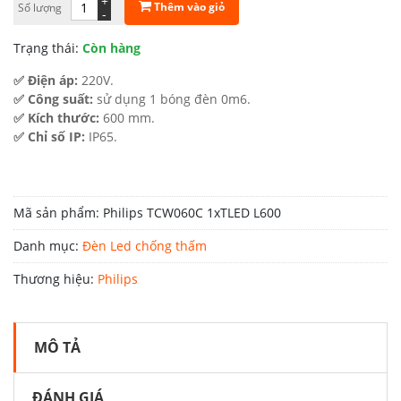
+
Thêm vào giỏ
Số lượng
là:
tại
-
475.000 ₫.
là:
Trạng thái:
Còn hàng
309.000 ₫.
✅ Điện áp:
220V.
✅ Công suất:
sử dụng 1 bóng đèn 0m6.
✅ Kích thước:
600 mm.
✅ Chỉ số IP:
IP65.
Mã sản phẩm:
Philips TCW060C 1xTLED L600
Danh mục:
Đèn Led chống thấm
Thương hiệu:
Philips
MÔ TẢ
ĐÁNH GIÁ