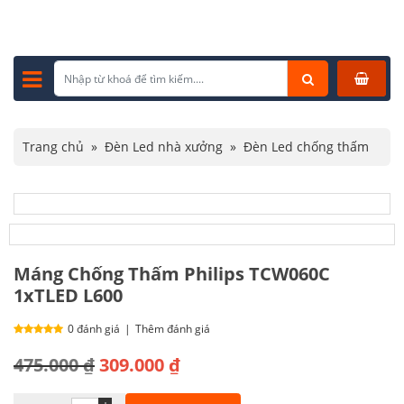
Trang chủ
»
Đèn Led nhà xưởng
»
Đèn Led chống thấm
»
Máng Chống Thấm Philips TCW060C 1xTLED L600
Máng Chống Thấm Philips TCW060C
1xTLED L600
0 đánh giá
|
Thêm đánh giá
Giá
Giá
475.000
₫
309.000
₫
gốc
hiện