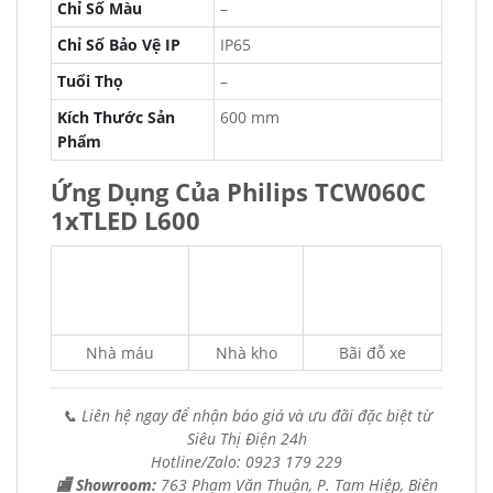
Chỉ Số Màu
–
Chỉ Số Bảo Vệ IP
IP65
Tuổi Thọ
–
Kích Thước Sản
600 mm
Phẩm
Ứng Dụng Của Philips TCW060C
1xTLED L600
Nhà máu
Nhà kho
Bãi đỗ xe
📞 Liên hệ ngay để nhận báo giá và ưu đãi đặc biệt từ
Siêu Thị Điện 24h
Hotline/Zalo: 0923 179 229
🏬 Showroom:
763 Phạm Văn Thuận, P. Tam Hiệp, Biên