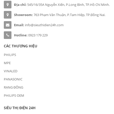
Địa chỉ:
545/16/35A Nguyễn Xiển, P.Long Bình, TP.Hồ Chí Minh.
Showroom:
763 Phạm Văn Thuận, P.Tam Hiệp, TP.Đồng Nai.
Email:
info@sieuthidien24h.com
Hotline:
0923 179 229
CÁC THƯƠNG HIỆU
PHILIPS
MPE
VINALED
PANASONIC
RẠNG ĐÔNG
PHILIPS OEM
SIÊU THỊ ĐIỆN 24H