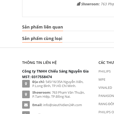
🏬 Showroom:
763 Phạ
Sản phẩm liên quan
Sản phẩm cùng loại
THÔNG TIN LIÊN HỆ
CÁC TH
Công ty TNHH Chiếu Sáng Nguyễn Gia
PHILIPS
MST: 0317558474
MPE
Địa chỉ:
545/16/35A Nguyễn Xiển,
P.Long Bình, TP.Hồ Chí Minh.
VINALED
Showroom:
763 Phạm Văn Thuận,
PANASON
P.Tam Hiệp, TP.Đồng Nai.
RẠNG ĐÔ
Email:
info@sieuthidien24h.com
PHILIPS 