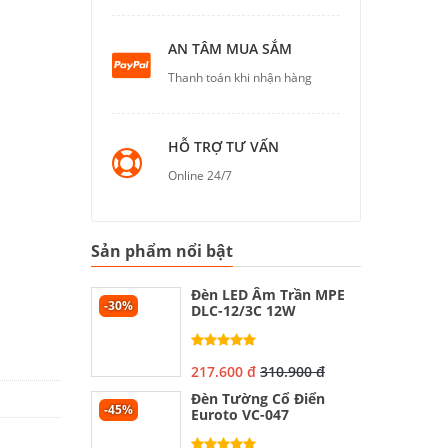
AN TÂM MUA SẮM
Thanh toán khi nhận hàng
HỖ TRỢ TƯ VẤN
Online 24/7
Sản phẩm nổi bật
Đèn LED Âm Trần MPE
-30%
DLC-12/3C 12W
217.600 đ
310.900 đ
Đèn Tường Cổ Điển
-45%
Euroto VC-047