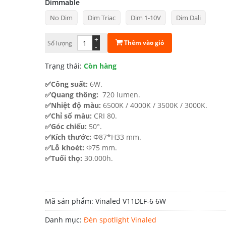
Dimmable
267.602 ₫
No Dim
Dim Triac
Dim 1-10V
Dim Dali
đến
579.571 ₫
+
Thêm vào giỏ
Số lượng
-
Trạng thái:
Còn hàng
✅Công suất:
6W.
✅Quang thông:
720 lumen.
✅Nhiệt độ màu:
6500K / 4000K / 3500K / 3000K.
✅Chỉ số màu:
CRI 80.
✅Góc chiếu:
50°.
✅Kích thước:
Φ87*H33 mm.
✅Lỗ khoét:
Φ75 mm.
✅Tuổi thọ:
30.000h.
Mã sản phẩm:
Vinaled V11DLF-6 6W
Danh mục:
Đèn spotlight Vinaled