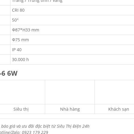
Trắng / Trung tính / Vàng
CRI 80
50°
Φ87*H33 mm
Φ75 mm
IP 40
30.000 h
-6 6W
Siêu thị
Nhà hàng
Khách sạn
 báo giá và ưu đãi đặc biệt từ Siêu Thị Điện 24h
otline/Zalo: 0923 179 229