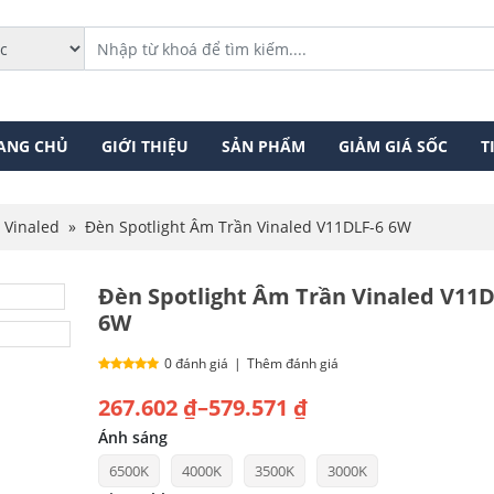
ANG CHỦ
GIỚI THIỆU
SẢN PHẨM
GIẢM GIÁ SỐC
T
 Vinaled
»
Đèn Spotlight Âm Trần Vinaled V11DLF-6 6W
Đèn Spotlight Âm Trần Vinaled V11D
6W
0 đánh giá
|
Thêm đánh giá
Khoảng
267.602
₫
–
579.571
₫
giá:
Ánh sáng
6500K
4000K
3500K
3000K
từ