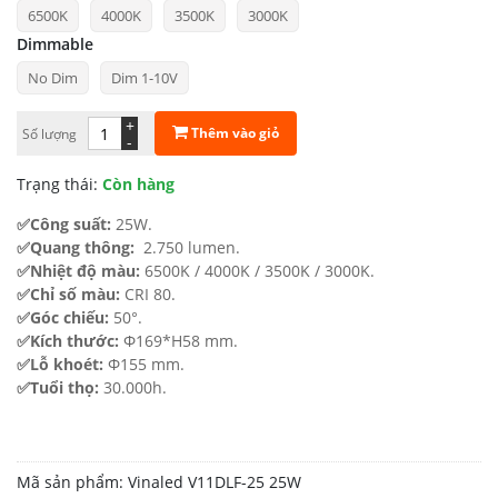
6500K
4000K
3500K
3000K
từ
Dimmable
610.810 ₫
No Dim
Dim 1-10V
đến
1.000.841 ₫
+
Thêm vào giỏ
Số lượng
-
Trạng thái:
Còn hàng
✅Công suất:
25W.
✅Quang thông:
2.750 lumen.
✅Nhiệt độ màu:
6500K / 4000K / 3500K / 3000K.
✅Chỉ số màu:
CRI 80.
✅Góc chiếu:
50°.
✅Kích thước:
Φ169*H58 mm.
✅Lỗ khoét:
Φ155 mm.
✅Tuổi thọ:
30.000h.
Mã sản phẩm:
Vinaled V11DLF-25 25W