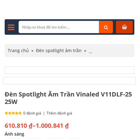
Trang chủ
»
Đèn spotlight âm trần
»
Đèn spotlight Vinaled
»
Đèn Spotlight Âm Trần Vinaled V11DLF-25 25W
Đèn Spotlight Âm Trần Vinaled V11DLF-25
25W
0 đánh giá
|
Thêm đánh giá
Khoảng
610.810
₫
–
1.000.841
₫
giá:
Ánh sáng