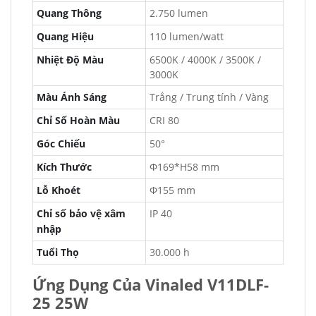
Quang Thông
2.750 lumen
Quang Hiệu
110 lumen/watt
Nhiệt Độ Màu
6500K / 4000K / 3500K /
3000K
Màu Ánh Sáng
Trắng / Trung tính / Vàng
Chỉ Số Hoàn Màu
CRI 80
Góc Chiếu
50°
Kích Thước
Φ169*H58 mm
Lỗ Khoét
Φ155 mm
Chỉ số bảo vệ xâm
IP 40
nhập
Tuổi Thọ
30.000 h
Ứng Dụng Của Vinaled V11DLF-
25 25W