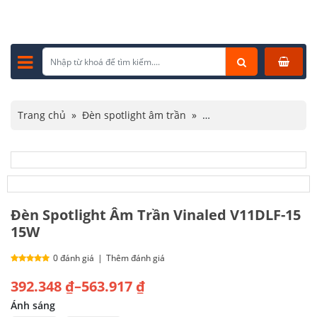
Trang chủ
»
Đèn spotlight âm trần
»
Đèn spotlight Vinaled
»
Đèn Spotlight Âm Trần Vinaled V11DLF-15 15W
Đèn Spotlight Âm Trần Vinaled V11DLF-15
15W
0 đánh giá
|
Thêm đánh giá
Khoảng
392.348
₫
–
563.917
₫
giá:
Ánh sáng