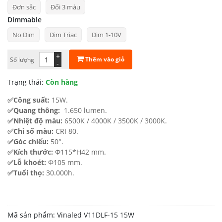
Đơn sắc
Đổi 3 màu
từ
Dimmable
392.348 ₫
No Dim
Dim Triac
Dim 1-10V
đến
563.917 ₫
+
Thêm vào giỏ
Số lượng
-
Trạng thái:
Còn hàng
✅Công suất:
15W.
✅Quang thông:
1.650 lumen.
✅Nhiệt độ màu:
6500K / 4000K / 3500K / 3000K.
✅Chỉ số màu:
CRI 80.
✅Góc chiếu:
50°.
✅Kích thước:
Φ115*H42 mm.
✅Lỗ khoét:
Φ105 mm.
✅Tuổi thọ:
30.000h.
Mã sản phẩm:
Vinaled V11DLF-15 15W