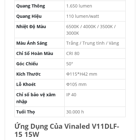
Quang Thông
1.650 lumen
Quang Hiệu
110 lumen/watt
Nhiệt Độ Màu
6500K / 4000K / 3500K /
3000K
Màu Ánh Sáng
Trắng / Trung tính / Vàng
Chỉ Số Hoàn Màu
CRI 80
Góc Chiếu
50°
Kích Thước
Φ115*H42 mm
Lỗ Khoét
Φ105 mm
Chỉ số bảo vệ xâm
IP 40
nhập
Tuổi Thọ
30.000 h
Ứng Dụng Của Vinaled V11DLF-
15 15W