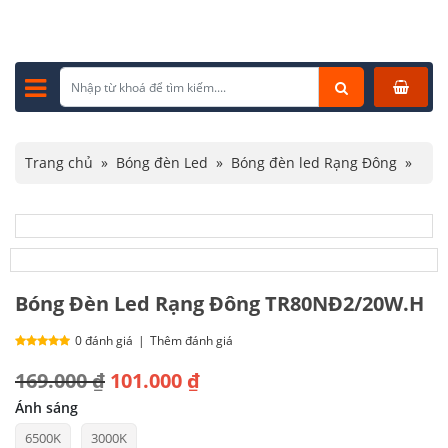
Trang chủ
»
Bóng đèn Led
»
Bóng đèn led Rạng Đông
»
Bóng Đèn Led Rạng Đông TR80NĐ2/20W.H
Bóng Đèn Led Rạng Đông TR80NĐ2/20W.H
0 đánh giá
|
Thêm đánh giá
Giá
Giá
169.000
₫
101.000
₫
gốc
hiện
Ánh sáng
6500K
3000K
là:
tại