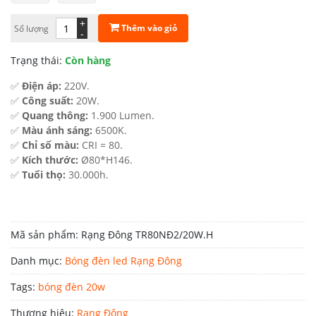
169.000 ₫.
là:
+
Thêm vào giỏ
Số lượng
-
101.000 ₫.
Trạng thái:
Còn hàng
✅
Điện áp:
220V.
✅
Công suất:
20W.
✅
Quang thông:
1.900 Lumen.
✅
Màu ánh sáng:
6500K.
✅
Chỉ số màu:
CRI = 80.
✅
Kích thước:
Ø80*H146.
✅
Tuổi thọ:
30.000h.
Mã sản phẩm:
Rạng Đông TR80NĐ2/20W.H
Danh mục:
Bóng đèn led Rạng Đông
Tags:
bóng đèn 20w
Thương hiệu:
Rạng Đông