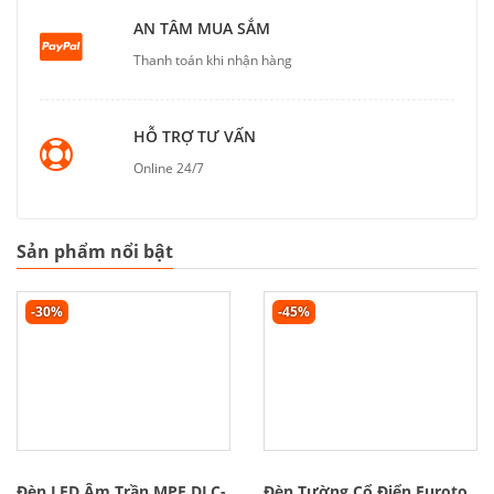
AN TÂM MUA SẮM
Thanh toán khi nhận hàng
HỖ TRỢ TƯ VẤN
Online 24/7
Sản phẩm nổi bật
-30%
-45%
Đèn LED Âm Trần MPE DLC-
Đèn Tường Cổ Điển Euroto