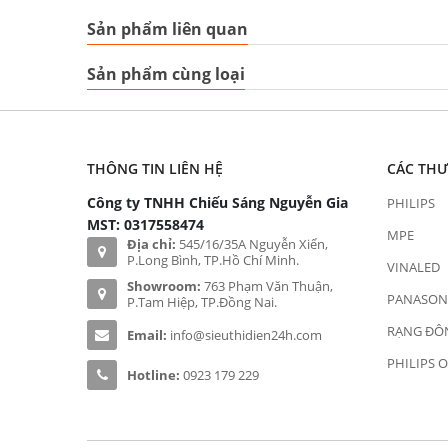
Sản phẩm liên quan
Sản phẩm cùng loại
THÔNG TIN LIÊN HỆ
CÁC TH
Công ty TNHH Chiếu Sáng Nguyễn Gia
PHILIPS
MST: 0317558474
MPE
Địa chỉ:
545/16/35A Nguyễn Xiển,
P.Long Bình, TP.Hồ Chí Minh.
VINALED
Showroom:
763 Phạm Văn Thuận,
PANASON
P.Tam Hiệp, TP.Đồng Nai.
RẠNG ĐÔ
Email:
info@sieuthidien24h.com
PHILIPS 
Hotline:
0923 179 229