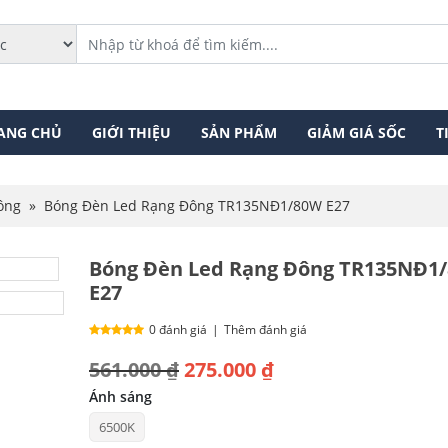
ANG CHỦ
GIỚI THIỆU
SẢN PHẨM
GIẢM GIÁ SỐC
T
ông
»
Bóng Đèn Led Rạng Đông TR135NĐ1/80W E27
Bóng Đèn Led Rạng Đông TR135NĐ1
E27
0 đánh giá
|
Thêm đánh giá
Giá
Giá
561.000
₫
275.000
₫
gốc
hiện
Ánh sáng
6500K
là:
tại