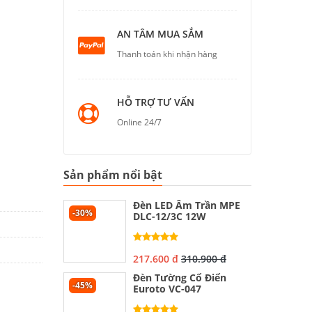
AN TÂM MUA SẮM
Thanh toán khi nhận hàng
HỖ TRỢ TƯ VẤN
Online 24/7
Sản phẩm nổi bật
Đèn LED Âm Trần MPE
-30%
DLC-12/3C 12W
217.600 đ
310.900 đ
Đèn Tường Cổ Điển
-45%
Euroto VC-047