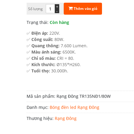
561.000 ₫.
là:
+
Thêm vào giỏ
Số lượng
-
275.000 ₫.
Trạng thái:
Còn hàng
✅
Điện áp:
220V.
✅
Công suất:
80W.
✅
Quang thông:
7.600 Lumen.
✅
Màu ánh sáng:
6500K.
✅
Chỉ số màu:
CRI = 80.
✅
Kích thước:
Ø135*H260.
✅
Tuổi thọ:
30.000h.
Mã sản phẩm:
Rạng Đông TR135NĐ1/80W
Danh mục:
Bóng đèn led Rạng Đông
Thương hiệu:
Rạng Đông