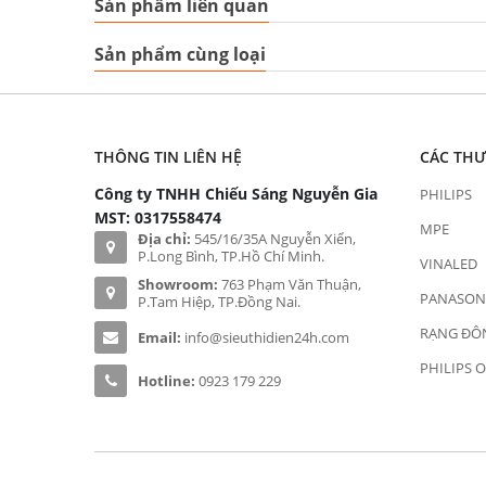
Sản phẩm liên quan
Sản phẩm cùng loại
THÔNG TIN LIÊN HỆ
CÁC TH
Công ty TNHH Chiếu Sáng Nguyễn Gia
PHILIPS
MST: 0317558474
MPE
Địa chỉ:
545/16/35A Nguyễn Xiển,
P.Long Bình, TP.Hồ Chí Minh.
VINALED
Showroom:
763 Phạm Văn Thuận,
PANASON
P.Tam Hiệp, TP.Đồng Nai.
RẠNG ĐÔ
Email:
info@sieuthidien24h.com
PHILIPS 
Hotline:
0923 179 229