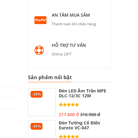
AN TÂM MUA SẮM
Thanh toán khi nhận hàng
HỖ TRỢ TƯ VẤN
Online 24/7
Sản phẩm nổi bật
Đèn LED Âm Trần MPE
-30%
DLC-12/3C 12W
217.600 đ
310.900 đ
Đèn Tường Cổ Điển
-45%
Euroto VC-047