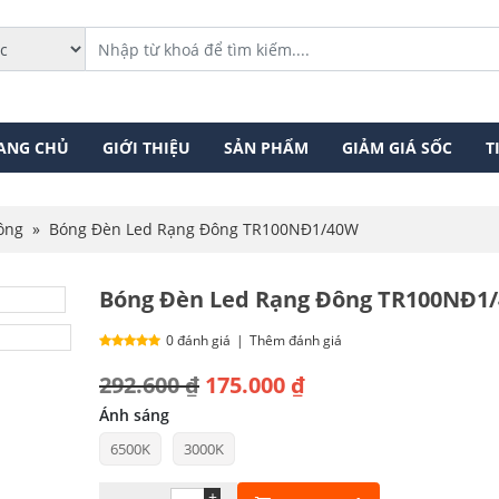
ANG CHỦ
GIỚI THIỆU
SẢN PHẨM
GIẢM GIÁ SỐC
T
ông
»
Bóng Đèn Led Rạng Đông TR100NĐ1/40W
Bóng Đèn Led Rạng Đông TR100NĐ1
0 đánh giá
|
Thêm đánh giá
Giá
Giá
292.600
₫
175.000
₫
gốc
hiện
Ánh sáng
6500K
3000K
là:
tại
292.600 ₫.
là:
+