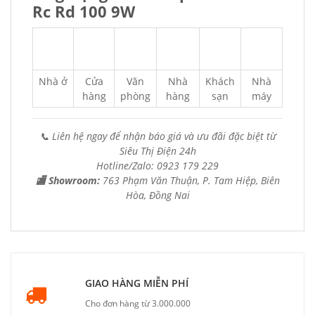
Rc Rd 100 9W
Nhà ở
Cửa
Văn
Nhà
Khách
Nhà
hàng
phòng
hàng
sạn
máy
📞 Liên hệ ngay để nhận báo giá và ưu đãi đặc biệt từ
Siêu Thị Điện 24h
Hotline/Zalo: 0923 179 229
🏬 Showroom:
763 Phạm Văn Thuận, P. Tam Hiệp, Biên
Hòa, Đồng Nai
GIAO HÀNG MIỄN PHÍ
Cho đơn hàng từ 3.000.000