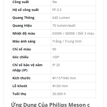
Công suất
9w
Hệ số công suất
PF 0.5
Quang Thông
640 Lumen
Quang Hiệu
70 lumen/watt
Nhiệt độ màu
6500K / 4000K / Đổi 3 màu
Màu ánh sáng
Trắng / Trung tính
Chỉ số màu
90
Góc chiếu
100⁰
Chỉ số bảo vệ xâm
IP 20
nhập (IP)
Kích thước
Φ115*H40 mm
Lỗ khoét
Φ100 mm
Tuổi thọ
30.000 h
Ứng Dụng Của Philips Meson c