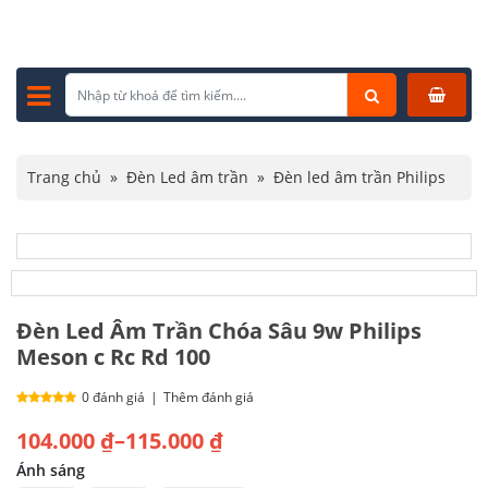
Trang chủ
»
Đèn Led âm trần
»
Đèn led âm trần Philips
»
Đèn Led Âm Trần Chóa Sâu 9w Philips Meson c Rc Rd 100
Đèn Led Âm Trần Chóa Sâu 9w Philips
Meson c Rc Rd 100
0 đánh giá
|
Thêm đánh giá
Khoảng
104.000
₫
–
115.000
₫
giá:
Ánh sáng