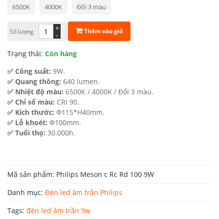
6500K
4000K
Đổi 3 màu
từ
104.000 ₫
+
Thêm vào giỏ
Số lượng
-
đến
Trạng thái:
Còn hàng
115.000 ₫
✅ Công suất:
9W.
✅ Quang thông:
640 lumen.
✅ Nhiệt độ màu:
6500K / 4000K / Đổi 3 màu.
✅ Chỉ số màu:
CRI 90.
✅ Kích thước:
Φ115*H40mm.
✅ Lỗ khoét:
Φ100mm.
✅ Tuổi thọ:
30.000h.
Mã sản phẩm:
Philips Meson c Rc Rd 100 9W
Danh mục:
Đèn led âm trần Philips
Tags:
đèn led âm trần 9w