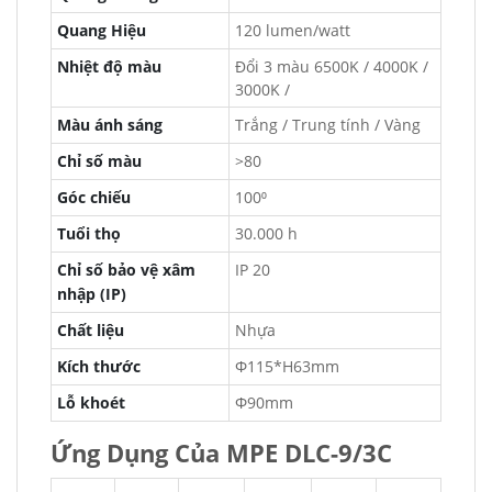
Quang Hiệu
120 lumen/watt
Nhiệt độ màu
Đổi 3 màu 6500K / 4000K /
3000K /
Màu ánh sáng
Trắng / Trung tính / Vàng
Chỉ số màu
>80
Góc chiếu
100⁰
Tuổi thọ
30.000 h
Chỉ số bảo vệ xâm
IP 20
nhập (IP)
Chất liệu
Nhựa
Kích thước
Φ115*H63mm
Lỗ khoét
Φ90mm
Ứng Dụng Của MPE DLC-9/3C