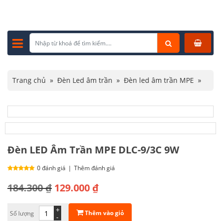
Trang chủ
»
Đèn Led âm trần
»
Đèn led âm trần MPE
»
Đèn LED Âm Trần MPE DLC-9/3C 9W
Đèn LED Âm Trần MPE DLC-9/3C 9W
0 đánh giá
|
Thêm đánh giá
Giá
Giá
184.300
₫
129.000
₫
gốc
hiện
+
Thêm vào giỏ
Số lượng
là:
tại
-