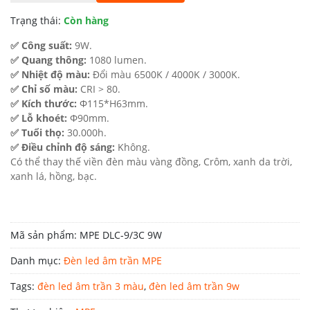
184.300 ₫.
là:
Trạng thái:
Còn hàng
129.000 ₫.
✅ Công suất:
9W.
✅ Quang thông:
1080 lumen.
✅ Nhiệt độ màu:
Đổi màu 6500K / 4000K / 3000K.
✅ Chỉ số màu:
CRI > 80.
✅ Kích thước:
Φ115*H63mm.
✅ Lỗ khoét:
Φ90mm.
✅ Tuổi thọ:
30.000h.
✅ Điều chỉnh độ sáng:
Không.
Có thể thay thế viền đèn màu vàng đồng, Crôm, xanh da trời,
xanh lá, hồng, bạc.
Mã sản phẩm:
MPE DLC-9/3C 9W
Danh mục:
Đèn led âm trần MPE
Tags:
đèn led âm trần 3 màu
,
đèn led âm trần 9w