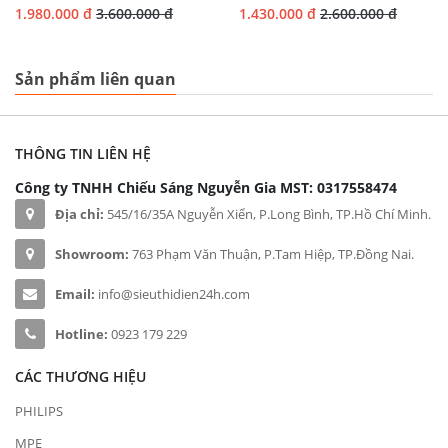
1.980.000 đ
3.600.000 đ
1.430.000 đ
2.600.000 đ
Sản phẩm liên quan
THÔNG TIN LIÊN HỆ
Công ty TNHH Chiếu Sáng Nguyễn Gia
MST: 0317558474
Địa chỉ:
545/16/35A Nguyễn Xiển, P.Long Bình, TP.Hồ Chí Minh.
Showroom:
763 Phạm Văn Thuận, P.Tam Hiệp, TP.Đồng Nai.
Email:
info@sieuthidien24h.com
Hotline:
0923 179 229
CÁC THƯƠNG HIỆU
PHILIPS
MPE