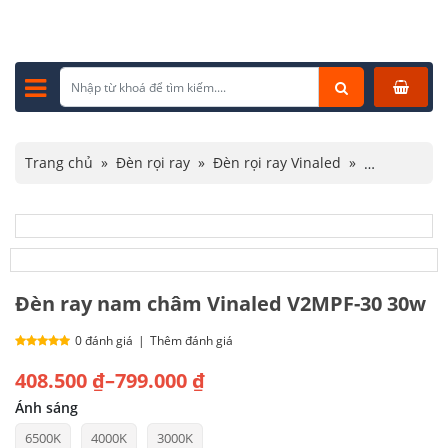
Trang chủ
»
Đèn rọi ray
»
Đèn rọi ray Vinaled
»
Đèn ray nam châm Vinaled V2MPF-30 30w
Đèn ray nam châm Vinaled V2MPF-30 30w
0 đánh giá
|
Thêm đánh giá
Khoảng
408.500
₫
–
799.000
₫
giá:
Ánh sáng
6500K
4000K
3000K
từ