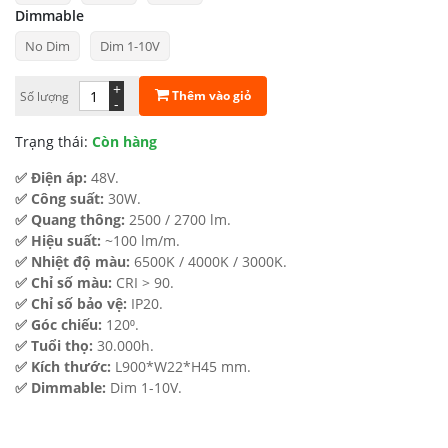
Dimmable
408.500 ₫
No Dim
Dim 1-10V
đến
799.000 ₫
+
Thêm vào giỏ
Số lượng
-
Trạng thái:
Còn hàng
✅ Điện áp:
48V.
✅ Công suất:
30W.
✅ Quang thông:
2500 / 2700 lm.
✅ Hiệu suất:
~100 lm/m.
✅ Nhiệt độ màu:
6500K / 4000K / 3000K.
✅ Chỉ số màu:
CRI > 90.
✅ Chỉ số bảo vệ:
IP20.
✅ Góc chiếu:
120⁰.
✅ Tuổi thọ:
30.000h.
✅ Kích thước:
L900*W22*H45 mm.
✅ Dimmable:
Dim 1-10V.