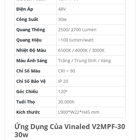
Điện Áp
48V
Công Suất
30w
Quang Thông
2500/ 2700 Lumen
Quang Hiệu
~100 lumen/watt
Nhiệt Độ Màu
6500K / 4000K / 3000K
Màu Ánh Sáng
Trắng / Trung tính / Vàng
Chỉ Số Màu
CRI > 90
Chỉ Số Bảo Vệ
IP 20
Góc Chiếu
120⁰
Tuổi Thọ
30.000h
Kích thước
L900*W22*H45 mm
Ứng Dụng Của Vinaled V2MPF-30
30w