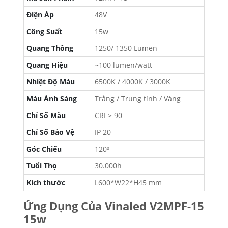
Điện Áp
48V
Công Suất
15w
Quang Thông
1250/ 1350 Lumen
Quang Hiệu
~100 lumen/watt
Nhiệt Độ Màu
6500K / 4000K / 3000K
Màu Ánh Sáng
Trắng / Trung tính / Vàng
Chỉ Số Màu
CRI > 90
Chỉ Số Bảo Vệ
IP 20
Góc Chiếu
120⁰
Tuổi Thọ
30.000h
Kích thước
L600*W22*H45 mm
Ứng Dụng Của Vinaled V2MPF-15
15w