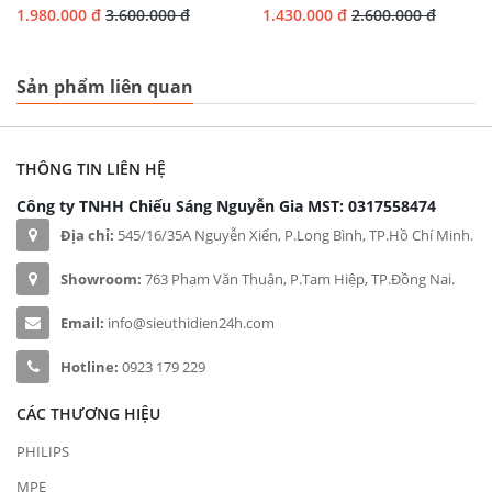
1.980.000 đ
3.600.000 đ
1.430.000 đ
2.600.000 đ
Sản phẩm liên quan
THÔNG TIN LIÊN HỆ
Công ty TNHH Chiếu Sáng Nguyễn Gia
MST: 0317558474
Địa chỉ:
545/16/35A Nguyễn Xiển, P.Long Bình, TP.Hồ Chí Minh.
Showroom:
763 Phạm Văn Thuận, P.Tam Hiệp, TP.Đồng Nai.
Email:
info@sieuthidien24h.com
Hotline:
0923 179 229
CÁC THƯƠNG HIỆU
PHILIPS
MPE