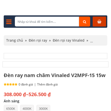
Trang chủ
»
Đèn rọi ray
»
Đèn rọi ray Vinaled
»
Đèn ray nam châm Vinaled V2MPF-15 15w
Đèn ray nam châm Vinaled V2MPF-15 15w
0 đánh giá
|
Thêm đánh giá
Khoảng
308.000
₫
–
526.500
₫
giá:
Ánh sáng
6500K
4000K
3000K
từ