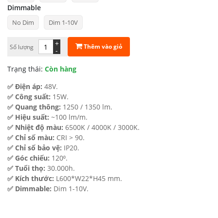
Dimmable
308.000 ₫
No Dim
Dim 1-10V
đến
526.500 ₫
+
Thêm vào giỏ
Số lượng
-
Trạng thái:
Còn hàng
✅ Điện áp:
48V.
✅ Công suất:
15W.
✅ Quang thông:
1250 / 1350 lm.
✅ Hiệu suất:
~100 lm/m.
✅ Nhiệt độ màu:
6500K / 4000K / 3000K.
✅ Chỉ số màu:
CRI > 90.
✅ Chỉ số bảo vệ:
IP20.
✅ Góc chiếu:
120⁰.
✅ Tuổi thọ:
30.000h.
✅ Kích thước:
L600*W22*H45 mm.
✅ Dimmable:
Dim 1-10V.