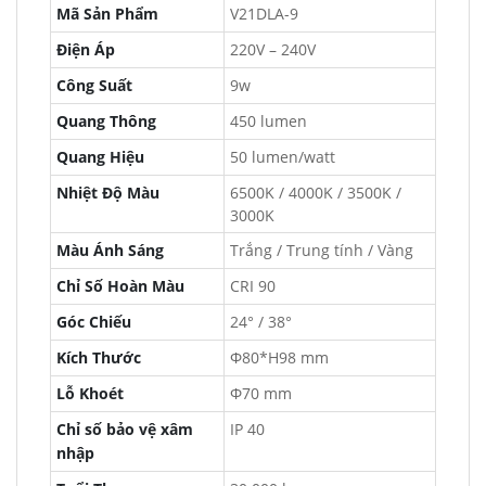
Mã Sản Phẩm
V21DLA-9
Điện Áp
220V – 240V
Công Suất
9w
Quang Thông
450 lumen
Quang Hiệu
50 lumen/watt
Nhiệt Độ Màu
6500K / 4000K / 3500K /
3000K
Màu Ánh Sáng
Trắng / Trung tính / Vàng
Chỉ Số Hoàn Màu
CRI 90
Góc Chiếu
24° / 38°
Kích Thước
Φ80*H98 mm
Lỗ Khoét
Φ70 mm
Chỉ số bảo vệ xâm
IP 40
nhập