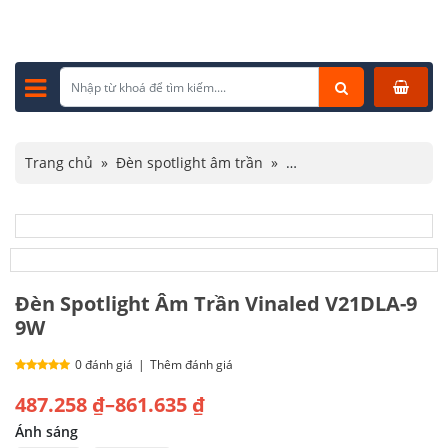
Trang chủ
»
Đèn spotlight âm trần
»
Đèn spotlight Vinaled
»
Đèn Spotlight Âm Trần Vinaled V21DLA-9 9W
Đèn Spotlight Âm Trần Vinaled V21DLA-9
9W
0 đánh giá
|
Thêm đánh giá
Khoảng
487.258
₫
–
861.635
₫
giá:
Ánh sáng