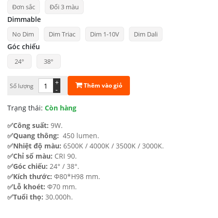
Đơn sắc
Đổi 3 màu
từ
Dimmable
487.258 ₫
No Dim
Dim Triac
Dim 1-10V
Dim Dali
đến
Góc chiếu
861.635 ₫
24°
38°
+
Thêm vào giỏ
Số lượng
-
Trạng thái:
Còn hàng
✅Công suất:
9W.
✅Quang thông:
450 lumen.
✅Nhiệt độ màu:
6500K / 4000K / 3500K / 3000K.
✅Chỉ số màu:
CRI 90.
✅Góc chiếu:
24° / 38°.
✅Kích thước:
Φ80*H98 mm.
✅Lỗ khoét:
Φ70 mm.
✅Tuổi thọ:
30.000h.