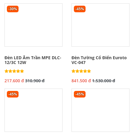
-30%
-45%
Đèn LED Âm Trần MPE DLC-
Đèn Tường Cổ Điển Euroto
12/3C 12W
VC-047
217.600 đ
310.900 đ
841.500 đ
1.530.000 đ
-45%
-45%