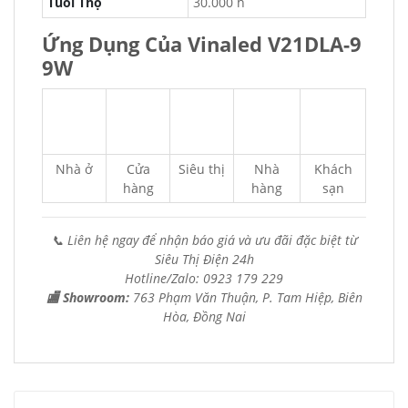
Tuổi Thọ
30.000 h
Ứng Dụng Của Vinaled V21DLA-9
9W
Nhà ở
Cửa
Siêu thị
Nhà
Khách
hàng
hàng
sạn
📞 Liên hệ ngay để nhận báo giá và ưu đãi đặc biệt từ
Siêu Thị Điện 24h
Hotline/Zalo: 0923 179 229
🏬 Showroom:
763 Phạm Văn Thuận, P. Tam Hiệp, Biên
Hòa, Đồng Nai