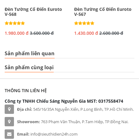
Đèn Tường Cổ Điển Euroto
Đèn Tường Cổ Điển Euroto
V-568
V-567
1.980.000 đ
3.600.000 đ
1.430.000 đ
2.600.000 đ
Sản phẩm liên quan
Sản phẩm cùng loại
THÔNG TIN LIÊN HỆ
Công ty TNHH Chiếu Sáng Nguyễn Gia
MST: 0317558474
Địa chỉ:
545/16/35A Nguyễn Xiển, P.Long Bình, TP.Hồ Chí Minh.
Showroom:
763 Phạm Văn Thuận, P.Tam Hiệp, TP.Đồng Nai.
Email:
info@sieuthidien24h.com