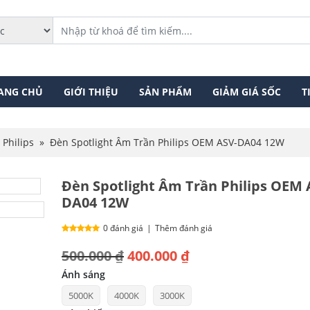
ANG CHỦ
GIỚI THIỆU
SẢN PHẨM
GIẢM GIÁ SỐC
T
 Philips
»
Đèn Spotlight Âm Trần Philips OEM ASV-DA04 12W
Đèn Spotlight Âm Trần Philips OEM 
DA04 12W
0 đánh giá
|
Thêm đánh giá
Giá
Giá
500.000
₫
400.000
₫
gốc
hiện
Ánh sáng
5000K
4000K
3000K
là:
tại