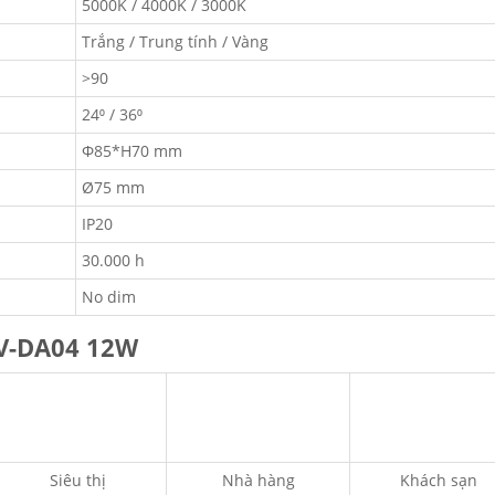
5000K / 4000K / 3000K
Trắng / Trung tính / Vàng
>90
24⁰ / 36⁰
Φ85*H70 mm
Ø75 mm
IP20
30.000 h
No dim
SV-DA04 12W
Siêu thị
Nhà hàng
Khách sạn