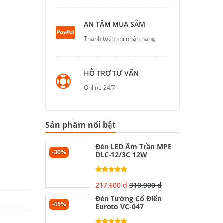
AN TÂM MUA SẮM
Thanh toán khi nhận hàng
HỖ TRỢ TƯ VẤN
Online 24/7
Sản phẩm nổi bật
Đèn LED Âm Trần MPE
-30%
DLC-12/3C 12W
217.600 đ
310.900 đ
Đèn Tường Cổ Điển
-45%
Euroto VC-047