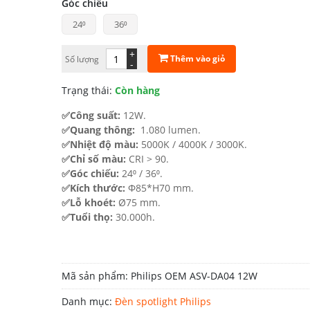
Góc chiếu
500.000 ₫.
là:
24⁰
36⁰
400.000 ₫.
+
Thêm vào giỏ
Số lượng
-
Trạng thái:
Còn hàng
✅Công suất:
12W.
✅Quang thông:
1.080 lumen.
✅Nhiệt độ màu:
5000K / 4000K / 3000K.
✅Chỉ số màu:
CRI > 90.
✅Góc chiếu:
24⁰ / 36⁰.
✅Kích thước:
Φ85*H70 mm.
✅Lỗ khoét:
Ø75 mm.
✅Tuổi thọ:
30.000h.
Mã sản phẩm:
Philips OEM ASV-DA04 12W
Danh mục:
Đèn spotlight Philips