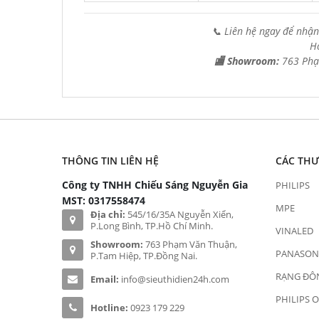
📞 Liên hệ ngay để nhận
H
🏬 Showroom:
763 Phạ
THÔNG TIN LIÊN HỆ
CÁC TH
Công ty TNHH Chiếu Sáng Nguyễn Gia
PHILIPS
MST: 0317558474
MPE
Địa chỉ:
545/16/35A Nguyễn Xiển,
P.Long Bình, TP.Hồ Chí Minh.
VINALED
Showroom:
763 Phạm Văn Thuận,
PANASON
P.Tam Hiệp, TP.Đồng Nai.
RẠNG ĐÔ
Email:
info@sieuthidien24h.com
PHILIPS 
Hotline:
0923 179 229