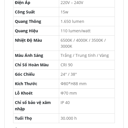
Điện Áp
220V – 240V
Công Suất
15w
Quang Thông
1.650 lumen
Quang Hiệu
110 lumen/watt
Nhiệt Độ Màu
6500K / 4000K / 3500K /
3000K
Màu Ánh Sáng
Trắng / Trung tính / Vàng
Chỉ Số Hoàn Màu
CRI 90
Góc Chiếu
24° / 38°
Kích Thước
Φ80*H88 mm
Lỗ Khoét
Φ70 mm
Chỉ số bảo vệ xâm
IP 40
nhập
Tuổi Thọ
30.000 h