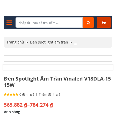
Trang chủ
»
Đèn spotlight âm trần
»
Đèn spotlight Vinaled
»
Đèn Spotlight Âm Trần Vinaled V18DLA-15 15W
Đèn Spotlight Âm Trần Vinaled V18DLA-15
15W
0 đánh giá
|
Thêm đánh giá
Khoảng
565.882
₫
–
784.274
₫
giá:
Ánh sáng