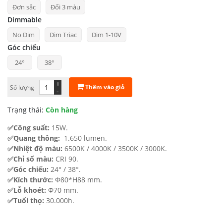
Đơn sắc
Đổi 3 màu
từ
Dimmable
565.882 ₫
No Dim
Dim Triac
Dim 1-10V
đến
Góc chiếu
784.274 ₫
24°
38°
+
Thêm vào giỏ
Số lượng
-
Trạng thái:
Còn hàng
✅Công suất:
15W.
✅Quang thông:
1.650 lumen.
✅Nhiệt độ màu:
6500K / 4000K / 3500K / 3000K.
✅Chỉ số màu:
CRI 90.
✅Góc chiếu:
24° / 38°.
✅Kích thước:
Φ80*H88 mm.
✅Lỗ khoét:
Φ70 mm.
✅Tuổi thọ:
30.000h.