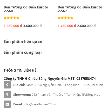
Đèn Tường Cổ Điển Euroto
Đèn Tường Cổ Điển Euroto
V-568
V-567
1.980.000 đ
3.600.000 đ
1.430.000 đ
2.600.000 đ
Sản phẩm liên quan
Sản phẩm cùng loại
THÔNG TIN LIÊN HỆ
Công ty TNHH Chiếu Sáng Nguyễn Gia
MST: 0317558474
Địa chỉ:
545/16/35A Nguyễn Xiển, P.Long Bình, TP.Hồ Chí Minh.
Showroom:
763 Phạm Văn Thuận, P.Tam Hiệp, TP.Đồng Nai.
Email:
info@sieuthidien24h.com