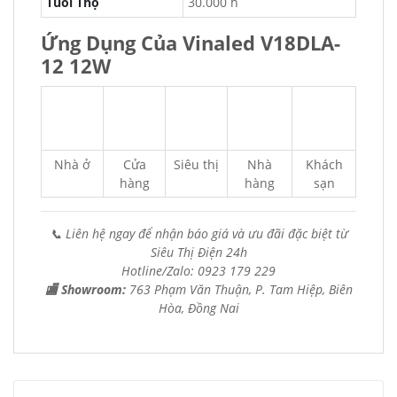
Tuổi Thọ
30.000 h
Ứng Dụng Của Vinaled V18DLA-
12 12W
Nhà ở
Cửa
Siêu thị
Nhà
Khách
hàng
hàng
sạn
📞 Liên hệ ngay để nhận báo giá và ưu đãi đặc biệt từ
Siêu Thị Điện 24h
Hotline/Zalo: 0923 179 229
🏬 Showroom:
763 Phạm Văn Thuận, P. Tam Hiệp, Biên
Hòa, Đồng Nai