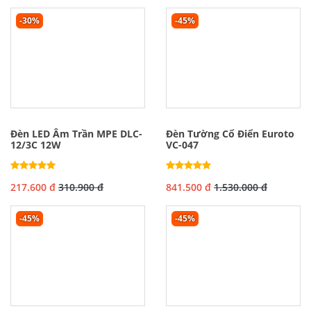
-30%
-45%
Đèn LED Âm Trần MPE DLC-
Đèn Tường Cổ Điển Euroto
12/3C 12W
VC-047
217.600 đ
310.900 đ
841.500 đ
1.530.000 đ
-45%
-45%