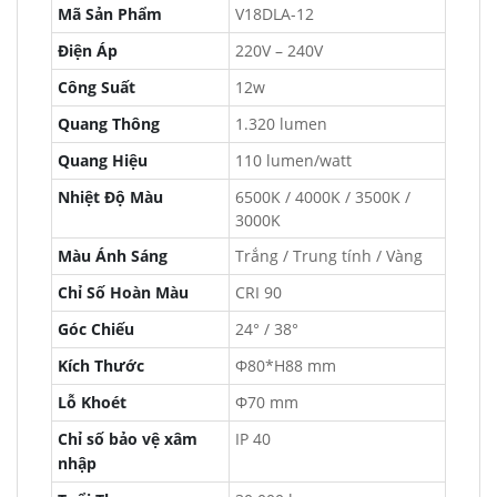
Mã Sản Phẩm
V18DLA-12
Điện Áp
220V – 240V
Công Suất
12w
Quang Thông
1.320 lumen
Quang Hiệu
110 lumen/watt
Nhiệt Độ Màu
6500K / 4000K / 3500K /
3000K
Màu Ánh Sáng
Trắng / Trung tính / Vàng
Chỉ Số Hoàn Màu
CRI 90
Góc Chiếu
24° / 38°
Kích Thước
Φ80*H88 mm
Lỗ Khoét
Φ70 mm
Chỉ số bảo vệ xâm
IP 40
nhập