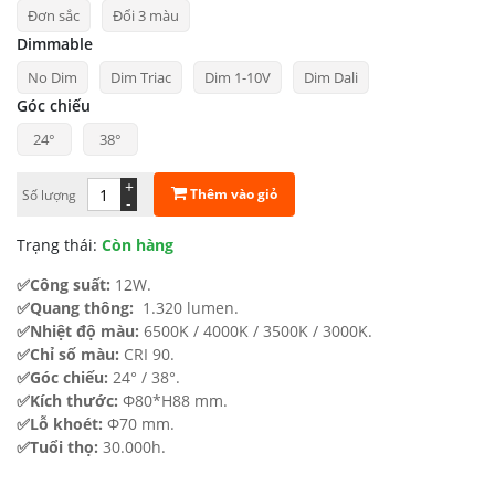
Đơn sắc
Đổi 3 màu
từ
Dimmable
534.292 ₫
No Dim
Dim Triac
Dim 1-10V
Dim Dali
đến
Góc chiếu
908.669 ₫
24°
38°
+
Thêm vào giỏ
Số lượng
-
Trạng thái:
Còn hàng
✅Công suất:
12W.
✅Quang thông:
1.320 lumen.
✅Nhiệt độ màu:
6500K / 4000K / 3500K / 3000K.
✅Chỉ số màu:
CRI 90.
✅Góc chiếu:
24° / 38°.
✅Kích thước:
Φ80*H88 mm.
✅Lỗ khoét:
Φ70 mm.
✅Tuổi thọ:
30.000h.