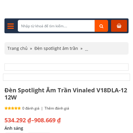
Trang chủ
»
Đèn spotlight âm trần
»
Đèn spotlight Vinaled
»
Đèn Spotlight Âm Trần Vinaled V18DLA-12 12W
Đèn Spotlight Âm Trần Vinaled V18DLA-12
12W
0 đánh giá
|
Thêm đánh giá
Khoảng
534.292
₫
–
908.669
₫
giá:
Ánh sáng