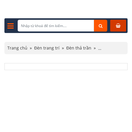
Trang chủ
»
Đèn trang trí
»
Đèn thả trần
»
Đèn thả pha lê
»
Đèn Thả Pha Lê TPL88180