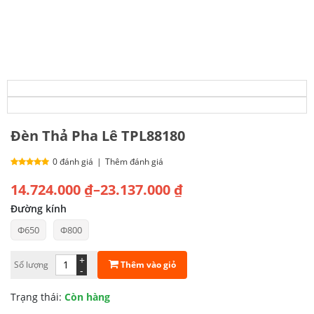
Đèn Thả Pha Lê TPL88180
0 đánh giá
|
Thêm đánh giá
Khoảng
14.724.000
₫
–
23.137.000
₫
giá:
Đường kính
Φ650
Φ800
từ
14.724.000 ₫
+
Thêm vào giỏ
Số lượng
-
đến
Trạng thái:
Còn hàng
23.137.000 ₫