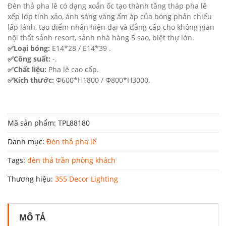
Đèn thả pha lê có dạng xoắn ốc tạo thành tầng tháp pha lê
xếp lớp tinh xảo, ánh sáng vàng ấm áp của bóng phản chiếu
lấp lánh, tạo điểm nhấn hiện đại và đẳng cấp cho không gian
nội thất sảnh resort, sảnh nhà hàng 5 sao, biệt thự lớn.
✅Loại bóng:
E14*28 / E14*39 .
✅Công suất:
-.
✅Chất liệu:
Pha lê cao cấp.
✅Kích thước:
Φ600*H1800 / Φ800*H3000.
Mã sản phẩm:
TPL88180
Danh mục:
Đèn thả pha lê
Tags:
đèn thả trần phòng khách
Thương hiệu:
355 Decor Lighting
MÔ TẢ