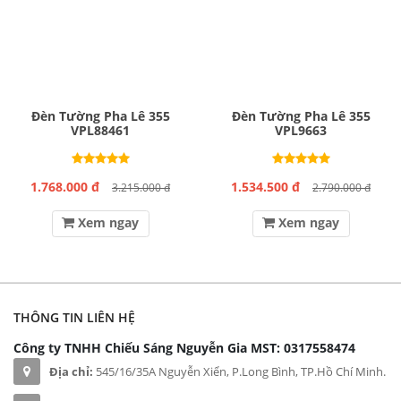
Đèn Tường Pha Lê 355
Đèn Tường Pha Lê 355
VPL88461
VPL9663
1.768.000 đ
1.534.500 đ
3.215.000 đ
2.790.000 đ
Xem ngay
Xem ngay
THÔNG TIN LIÊN HỆ
Công ty TNHH Chiếu Sáng Nguyễn Gia
MST: 0317558474
Địa chỉ:
545/16/35A Nguyễn Xiển, P.Long Bình, TP.Hồ Chí Minh.