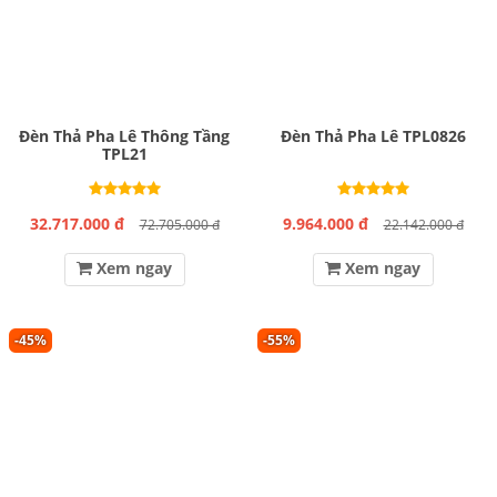
Đèn Thả Pha Lê Thông Tầng
Đèn Thả Pha Lê TPL0826
TPL21
32.717.000 đ
9.964.000 đ
72.705.000 đ
22.142.000 đ
Xem ngay
Xem ngay
-45%
-55%