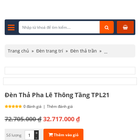
Trang chủ
»
Đèn trang trí
»
Đèn thả trần
»
Đèn thả pha lê
»
Đèn Thả Pha Lê Thông Tầng TPL21
Đèn Thả Pha Lê Thông Tầng TPL21
0 đánh giá
|
Thêm đánh giá
Giá
Giá
72.705.000
₫
32.717.000
₫
gốc
hiện
+
Thêm vào giỏ
Số lượng
là:
tại
-