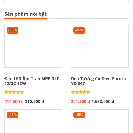
Sản phẩm nổi bật
-30%
-45%
Đèn LED Âm Trần MPE DLC-
Đèn Tường Cổ Điển Euroto
12/3C 12W
VC-047
217.600 đ
310.900 đ
841.500 đ
1.530.000 đ
-45%
-45%