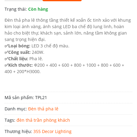
72.705.000 ₫.
là:
Trạng thái:
Còn hàng
32.717.000 ₫.
Đèn thả pha lê thông tầng thiết kế xoắn ốc tinh xảo với khung
kim loại ánh vàng, ánh sáng LED ba chế độ lung linh, hoàn
hảo cho biệt thự, khách sạn, sảnh lớn, nâng tầm không gian
sang trọng hiện đại.
✅Loại bóng:
LED 3 chế độ màu.
✅Công suất:
240W.
✅Chất liệu:
Pha lê.
✅Kích thước:
Φ200 + 400 + 600 + 800 + 1000 + 800 + 600 +
400 + 200*H3000.
Mã sản phẩm:
TPL21
Danh mục:
Đèn thả pha lê
Tags:
đèn thả trần phòng khách
Thương hiệu:
355 Decor Lighting