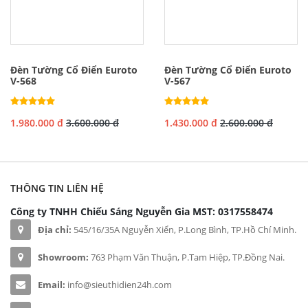
Đèn Tường Cổ Điển Euroto
Đèn Tường Cổ Điển Euroto
V-568
V-567
1.980.000 đ
3.600.000 đ
1.430.000 đ
2.600.000 đ
THÔNG TIN LIÊN HỆ
Công ty TNHH Chiếu Sáng Nguyễn Gia
MST: 0317558474
Địa chỉ:
545/16/35A Nguyễn Xiển, P.Long Bình, TP.Hồ Chí Minh.
Showroom:
763 Phạm Văn Thuận, P.Tam Hiệp, TP.Đồng Nai.
Email:
info@sieuthidien24h.com