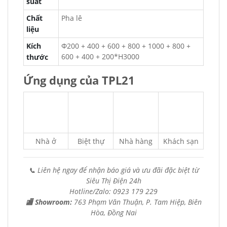
suất
Chất
Pha lê
liệu
Kích
Φ200 + 400 + 600 + 800 + 1000 + 800 +
600 + 400 + 200*H3000
thước
Ứng dụng của TPL21
Nhà ở
Biệt thự
Nhà hàng
Khách sạn
📞 Liên hệ ngay để nhận báo giá và ưu đãi đặc biệt từ
Siêu Thị Điện 24h
Hotline/Zalo: 0923 179 229
🏬 Showroom:
763 Phạm Văn Thuận, P. Tam Hiệp, Biên
Hòa, Đồng Nai