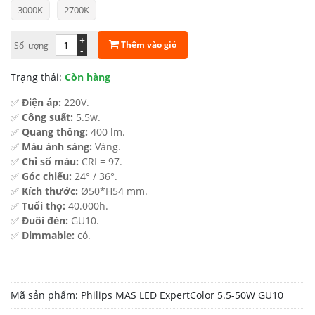
3000K
2700K
là:
tại
508.000 ₫.
là:
+
Thêm vào giỏ
Số lượng
-
221.400 ₫.
Trạng thái:
Còn hàng
✅
Điện áp:
220V.
✅
Công suất:
5.5w.
✅
Quang thông:
400 lm.
✅
Màu ánh sáng:
Vàng.
✅
Chỉ số màu:
CRI = 97.
✅
Góc chiếu:
24° / 36°.
✅
Kích thước:
Ø50*H54 mm.
✅
Tuổi thọ:
40.000h.
✅
Đuôi đèn:
GU10.
✅
Dimmable:
có.
Mã sản phẩm:
Philips MAS LED ExpertColor 5.5-50W GU10