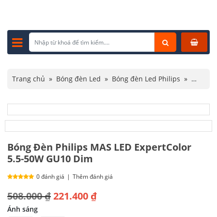
Trang chủ
»
Bóng đèn Led
»
Bóng đèn Led Philips
»
Bóng Đèn Philips MAS LED ExpertColor 5.5-50W GU10 Dim
Bóng Đèn Philips MAS LED ExpertColor
5.5-50W GU10 Dim
0 đánh giá
|
Thêm đánh giá
Giá
Giá
508.000
₫
221.400
₫
gốc
hiện
Ánh sáng