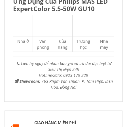
Ứng Dụng Của Philips MAS LED
ExpertColor 5.5-50W GU10
Nhà ở
Văn
Cửa
Trường
Nhà
phòng
hàng
học
máy
📞 Liên hệ ngay để nhận báo giá và ưu đãi đặc biệt từ
Siêu Thị Điện 24h
Hotline/Zalo: 0923 179 229
🏬 Showroom:
763 Phạm Văn Thuận, P. Tam Hiệp, Biên
Hòa, Đồng Nai
GIAO HÀNG MIỄN PHÍ