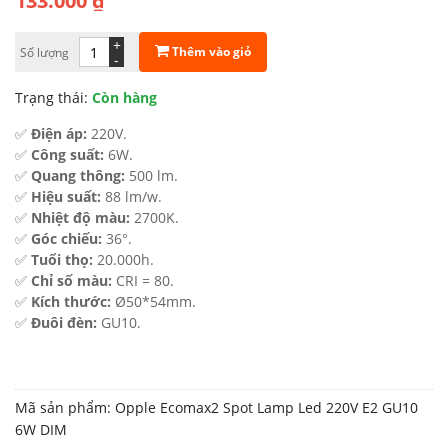
133.000
₫
+
Thêm vào giỏ
Số lượng
-
Trạng thái:
Còn hàng
✅
Điện áp:
220V.
✅
Công suất:
6W.
✅
Quang thông:
500 lm.
✅
Hiệu suất:
88 lm/w.
✅
Nhiệt độ màu:
2700K.
✅
Góc chiếu:
36°.
✅
Tuổi thọ:
20.000h.
✅
Chỉ số màu:
CRI = 80.
✅
Kích thước:
Ø50*54mm.
✅
Đuôi đèn:
GU10.
Mã sản phẩm:
Opple Ecomax2 Spot Lamp Led 220V E2 GU10
6W DIM