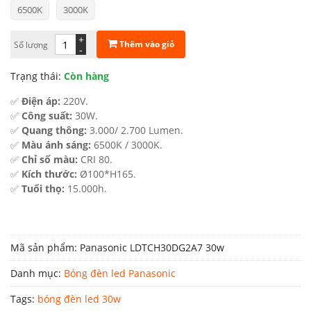
6500K
3000K
là:
tại
189.000 ₫.
là:
+
Thêm vào giỏ
Số lượng
-
122.800 ₫.
Trạng thái:
Còn hàng
✅
Điện áp:
220V.
✅
Công suất:
30W.
✅
Quang thông:
3.000/ 2.700 Lumen.
✅
Màu ánh sáng:
6500K / 3000K.
✅
Chỉ số màu:
CRI 80.
✅
Kích thước:
Ø100*H165.
✅
Tuổi thọ:
15.000h.
Mã sản phẩm:
Panasonic LDTCH30DG2A7 30w
Danh mục:
Bóng đèn led Panasonic
Tags:
bóng đèn led 30w