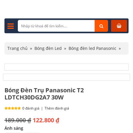
Trang chủ
»
Bóng đèn Led
»
Bóng đèn led Panasonic
»
Bóng Đèn Trụ Panasonic T2 LDTCH30DG2A7 30W
Bóng Đèn Trụ Panasonic T2
LDTCH30DG2A7 30W
0 đánh giá
|
Thêm đánh giá
Giá
Giá
189.000
₫
122.800
₫
gốc
hiện
Ánh sáng