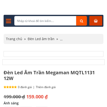
Trang chủ
»
Đèn Led âm trần
»
Đèn led âm trần Megaman
»
Đèn Led Âm Trần Megaman MQTL1131 12W
Đèn Led Âm Trần Megaman MQTL1131
12W
0 đánh giá
|
Thêm đánh giá
Giá
Giá
199.000
₫
159.000
₫
gốc
hiện
Ánh sáng