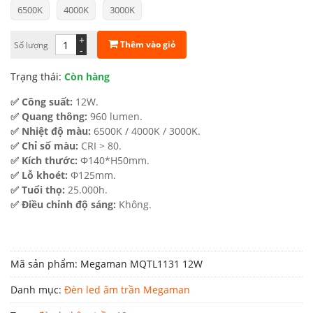
6500K
4000K
3000K
là:
tại
199.000 ₫.
là:
+
Thêm vào giỏ
Số lượng
-
159.000 ₫.
Trạng thái:
Còn hàng
✅ Công suất:
12W.
✅ Quang thông:
960 lumen.
✅ Nhiệt độ màu:
6500K / 4000K / 3000K.
✅ Chỉ số màu:
CRI > 80.
✅ Kích thước:
Φ140*H50mm.
✅ Lỗ khoét:
Φ125mm.
✅ Tuổi thọ:
25.000h.
✅ Điều chỉnh độ sáng:
Không.
Mã sản phẩm:
Megaman MQTL1131 12W
Danh mục:
Đèn led âm trần Megaman