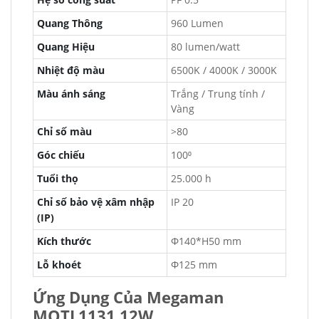
Quang Thông
960 Lumen
Quang Hiệu
80 lumen/watt
Nhiệt độ màu
6500K / 4000K / 3000K
Màu ánh sáng
Trắng / Trung tính /
Vàng
Chỉ số màu
>80
Góc chiếu
100⁰
Tuổi thọ
25.000 h
Chỉ số bảo vệ xâm nhập
IP 20
(IP)
Kích thước
Φ140*H50 mm
Lỗ khoét
Φ125 mm
Ứng Dụng Của Megaman
MQTL1131 12W