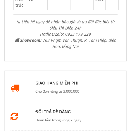
trúc
📞 Liên hệ ngay để nhận báo giá và ưu đãi đặc biệt từ
Siêu Thị Điện 24h
Hotline/Zalo: 0923 179 229
🏬 Showroom:
763 Phạm Văn Thuận, P. Tam Hiệp, Biên
Hòa, Đồng Nai
GIAO HÀNG MIỄN PHÍ
Cho đơn hàng từ 3.000.000
ĐỔI TRẢ DỄ DÀNG
Hoàn tiền trong vòng 7 ngày