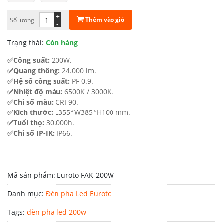
5.600.000 ₫.
là:
+
Thêm vào giỏ
Số lượng
-
3.080.000 ₫.
Trạng thái:
Còn hàng
✅Công suất:
200W.
✅Quang thông:
24.000 lm.
✅Hệ số công suất:
PF 0.9.
✅Nhiệt độ màu:
6500K / 3000K.
✅Chỉ số màu:
CRI 90.
✅Kích thước:
L355*W385*H100 mm.
✅Tuổi thọ:
30.000h.
✅Chỉ số IP-IK:
IP66.
Mã sản phẩm:
Euroto FAK-200W
Danh mục:
Đèn pha Led Euroto
Tags:
đèn pha led 200w