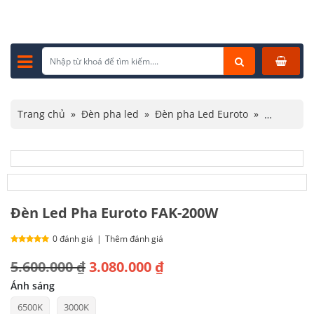
Trang chủ
»
Đèn pha led
»
Đèn pha Led Euroto
»
Đèn Led Pha Euroto FAK-200W
Đèn Led Pha Euroto FAK-200W
0 đánh giá
|
Thêm đánh giá
Giá
Giá
5.600.000
₫
3.080.000
₫
gốc
hiện
Ánh sáng
6500K
3000K
là:
tại