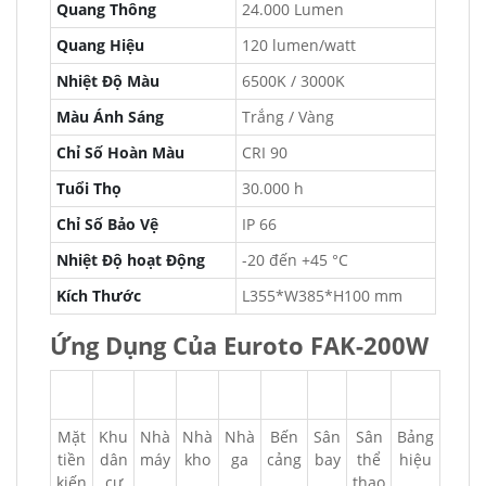
Quang Thông
24.000 Lumen
Quang Hiệu
120 lumen/watt
Nhiệt Độ Màu
6500K / 3000K
Màu Ánh Sáng
Trắng / Vàng
Chỉ Số Hoàn Màu
CRI 90
Tuổi Thọ
30.000 h
Chỉ Số Bảo Vệ
IP 66
Nhiệt Độ hoạt Động
-20 đến +45 °C
Kích Thước
L355*W385*H100 mm
Ứng Dụng Của Euroto FAK-200W
Mặt
Khu
Nhà
Nhà
Nhà
Bến
Sân
Sân
Bảng
tiền
dân
máy
kho
ga
cảng
bay
thể
hiệu
kiến
cư
thao