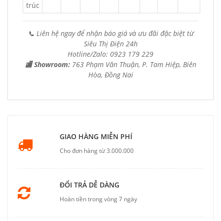
trúc
📞 Liên hệ ngay để nhận báo giá và ưu đãi đặc biệt từ
Siêu Thị Điện 24h
Hotline/Zalo: 0923 179 229
🏬 Showroom:
763 Phạm Văn Thuận, P. Tam Hiệp, Biên
Hòa, Đồng Nai
GIAO HÀNG MIỄN PHÍ
Cho đơn hàng từ 3.000.000
ĐỔI TRẢ DỄ DÀNG
Hoàn tiền trong vòng 7 ngày