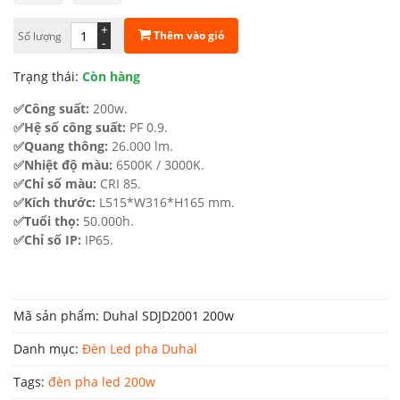
4.874.000 ₫.
là:
+
Thêm vào giỏ
Số lượng
-
3.411.800 ₫.
Trạng thái:
Còn hàng
✅Công suất:
200w.
✅Hệ số công suất:
PF 0.9.
✅Quang thông:
26.000 lm.
✅Nhiệt độ màu:
6500K / 3000K.
✅Chỉ số màu:
CRI 85.
✅Kích thước:
L515*W316*H165 mm.
✅Tuổi thọ:
50.000h.
✅Chỉ số IP:
IP65.
Mã sản phẩm:
Duhal SDJD2001 200w
Danh mục:
Đèn Led pha Duhal
Tags:
đèn pha led 200w