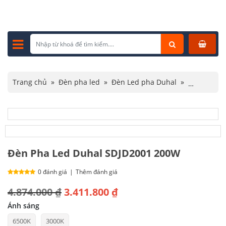
Trang chủ
»
Đèn pha led
»
Đèn Led pha Duhal
»
Đèn Pha Led Duhal SDJD2001 200W
Đèn Pha Led Duhal SDJD2001 200W
0 đánh giá
|
Thêm đánh giá
Giá
Giá
4.874.000
₫
3.411.800
₫
gốc
hiện
Ánh sáng
6500K
3000K
là:
tại