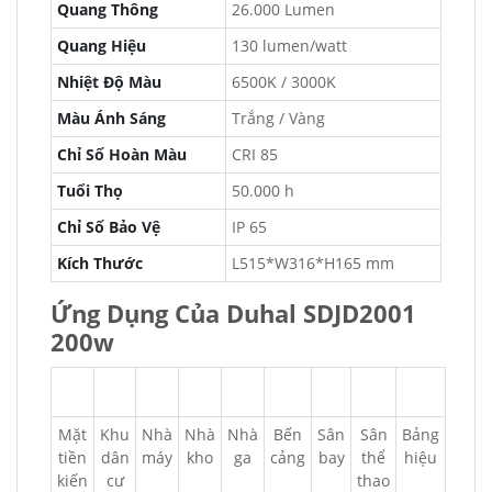
Quang Thông
26.000 Lumen
Quang Hiệu
130 lumen/watt
Nhiệt Độ Màu
6500K / 3000K
Màu Ánh Sáng
Trắng / Vàng
Chỉ Số Hoàn Màu
CRI 85
Tuổi Thọ
50.000 h
Chỉ Số Bảo Vệ
IP 65
Kích Thước
L515*W316*H165 mm
Ứng Dụng Của Duhal SDJD2001
200w
Mặt
Khu
Nhà
Nhà
Nhà
Bến
Sân
Sân
Bảng
tiền
dân
máy
kho
ga
cảng
bay
thể
hiệu
kiến
cư
thao