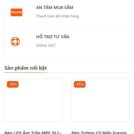
AN TÂM MUA SẮM
Thanh toán khi nhận hàng
HỖ TRỢ TƯ VẤN
Online 24/7
Sản phẩm nổi bật
-30%
-45%
Đèn LED Âm Trần MPE DLC-
Đèn Tường Cổ Điển Euroto