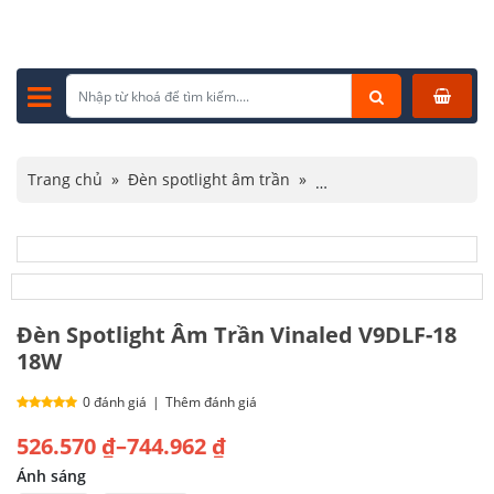
Trang chủ
»
Đèn spotlight âm trần
»
Đèn spotlight Vinaled
»
Đèn Spotlight Âm Trần Vinaled V9DLF-18 18W
Đèn Spotlight Âm Trần Vinaled V9DLF-18
18W
0 đánh giá
|
Thêm đánh giá
Khoảng
526.570
₫
–
744.962
₫
giá:
Ánh sáng