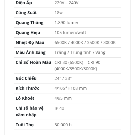
Điện Áp
220V – 240V
Công Suất
18w
Quang Thông
1.890 lumen
Quang Hiệu
105 lumen/watt
Nhiệt Độ Màu
6500K / 4000K / 3500K / 3000K
Màu Ánh Sáng
Trắng / Trung tính / Vàng
Chỉ Số Hoàn Màu
CRI 80 (6500K) – CRI 90
(4000K/3500K/3000K)
Góc Chiếu
24° / 38°
Kích Thước
Φ105*H108 mm
Lỗ Khoét
Φ95 mm
Chỉ số bảo vệ
IP 40
xâm nhập
Tuổi Thọ
30.000 h