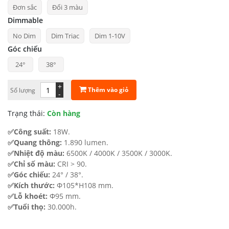
Đơn sắc
Đổi 3 màu
từ
Dimmable
526.570 ₫
No Dim
Dim Triac
Dim 1-10V
đến
Góc chiếu
744.962 ₫
24°
38°
+
Thêm vào giỏ
Số lượng
-
Trạng thái:
Còn hàng
✅Công suất:
18W.
✅Quang thông:
1.890 lumen.
✅Nhiệt độ màu:
6500K / 4000K / 3500K / 3000K.
✅Chỉ số màu:
CRI > 90.
✅Góc chiếu:
24° / 38°.
✅Kích thước:
Φ105*H108 mm.
✅Lỗ khoét:
Φ95 mm.
✅Tuổi thọ:
30.000h.