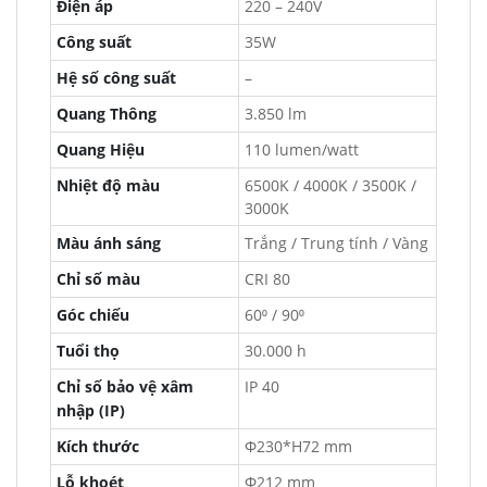
Điện áp
220 – 240V
Công suất
35W
Hệ số công suất
–
Quang Thông
3.850 lm
Quang Hiệu
110 lumen/watt
Nhiệt độ màu
6500K / 4000K / 3500K /
3000K
Màu ánh sáng
Trắng / Trung tính / Vàng
Chỉ số màu
CRI 80
Góc chiếu
60⁰ / 90⁰
Tuổi thọ
30.000 h
Chỉ số bảo vệ xâm
IP 40
nhập (IP)
Kích thước
Φ230*H72 mm
Lỗ khoét
Φ212 mm