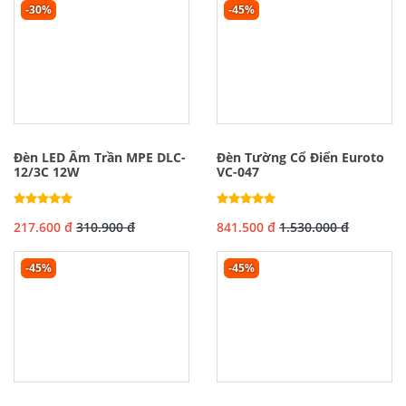
-30%
-45%
Đèn LED Âm Trần MPE DLC-
Đèn Tường Cổ Điển Euroto
12/3C 12W
VC-047
217.600 đ
310.900 đ
841.500 đ
1.530.000 đ
-45%
-45%