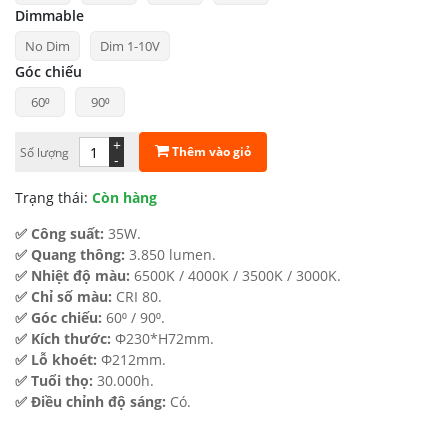
Dimmable
638.399 ₫
No Dim
Dim 1-10V
đến
Góc chiếu
1.108.372 ₫
60⁰
90⁰
+
Thêm vào giỏ
Số lượng
-
Trạng thái:
Còn hàng
✅ Công suất:
35W.
✅ Quang thông:
3.850 lumen.
✅ Nhiệt độ màu:
6500K / 4000K / 3500K / 3000K.
✅ Chỉ số màu:
CRI 80.
✅ Góc chiếu:
60⁰ / 90⁰.
✅ Kích thước:
Φ230*H72mm.
✅ Lỗ khoét:
Φ212mm.
✅ Tuổi thọ:
30.000h.
✅ Điều chỉnh độ sáng:
Có.