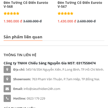
Đèn Tường Cổ Điển Euroto
Đèn Tường Cổ Điển Euroto
V-568
V-567
1.980.000 đ
3.600.000 đ
1.430.000 đ
2.600.000 đ
Sản phẩm liên quan
THÔNG TIN LIÊN HỆ
Công ty TNHH Chiếu Sáng Nguyễn Gia
MST: 0317558474
Địa chỉ:
545/16/35A Nguyễn Xiển, P.Long Bình, TP.Hồ Chí Minh.
Showroom:
763 Phạm Văn Thuận, P.Tam Hiệp, TP.Đồng Nai.
Email:
info@sieuthidien24h.com
Hotline:
0923 179 229