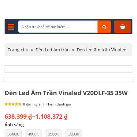
Trang chủ
»
Đèn Led âm trần
»
Đèn led âm trần Vinaled
»
Đèn Led Âm Trần Vinaled V20DLF-35 35W
Đèn Led Âm Trần Vinaled V20DLF-35 35W
0 đánh giá
|
Thêm đánh giá
Khoảng
638.399
₫
–
1.108.372
₫
giá:
Ánh sáng
6500K
4000K
3500K
3000K
từ