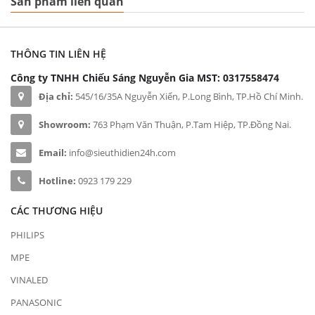
Sản phẩm liên quan
THÔNG TIN LIÊN HỆ
Công ty TNHH Chiếu Sáng Nguyễn Gia
MST: 0317558474
Địa chỉ:
545/16/35A Nguyễn Xiển, P.Long Bình, TP.Hồ Chí Minh.
Showroom:
763 Phạm Văn Thuận, P.Tam Hiệp, TP.Đồng Nai.
Email:
info@sieuthidien24h.com
Hotline:
0923 179 229
CÁC THƯƠNG HIỆU
PHILIPS
MPE
VINALED
PANASONIC