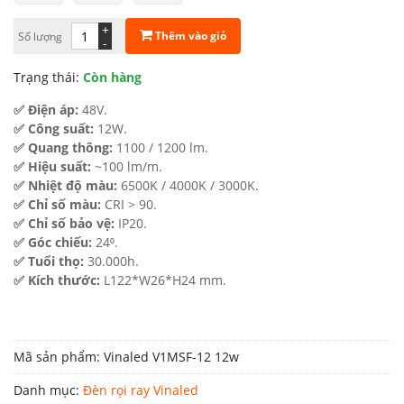
518.508 ₫.
là:
+
Thêm vào giỏ
Số lượng
-
337.000 ₫.
Trạng thái:
Còn hàng
✅ Điện áp:
48V.
✅ Công suất:
12W.
✅ Quang thông:
1100 / 1200 lm.
✅ Hiệu suất:
~100 lm/m.
✅ Nhiệt độ màu:
6500K / 4000K / 3000K.
✅ Chỉ số màu:
CRI > 90.
✅ Chỉ số bảo vệ:
IP20.
✅ Góc chiếu:
24⁰.
✅ Tuổi thọ:
30.000h.
✅ Kích thước:
L122*W26*H24 mm.
Mã sản phẩm:
Vinaled V1MSF-12 12w
Danh mục:
Đèn rọi ray Vinaled