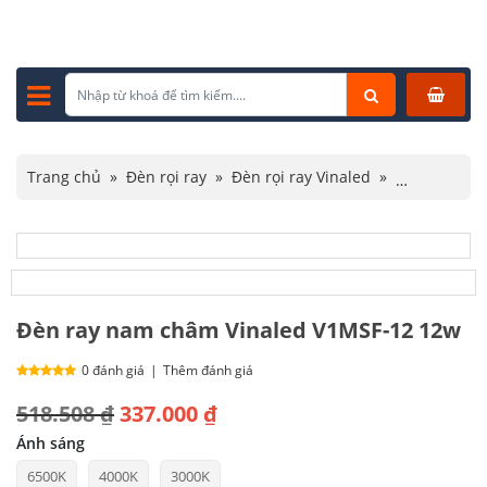
Trang chủ
»
Đèn rọi ray
»
Đèn rọi ray Vinaled
»
Đèn ray nam châm Vinaled V1MSF-12 12w
Đèn ray nam châm Vinaled V1MSF-12 12w
0 đánh giá
|
Thêm đánh giá
Giá
Giá
518.508
₫
337.000
₫
gốc
hiện
Ánh sáng
6500K
4000K
3000K
là:
tại