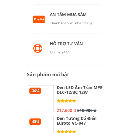
AN TÂM MUA SẮM
Thanh toán khi nhận hàng
HỖ TRỢ TƯ VẤN
Online 24/7
Sản phẩm nổi bật
Đèn LED Âm Trần MPE
-30%
DLC-12/3C 12W
217.600 đ
310.900 đ
Đèn Tường Cổ Điển
-45%
Euroto VC-047