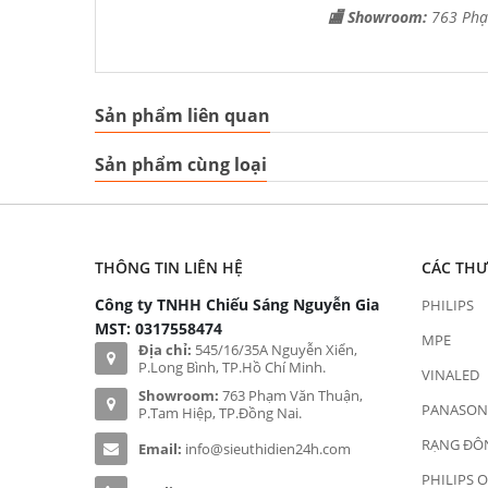
🏬 Showroom:
763 Phạ
Sản phẩm liên quan
Sản phẩm cùng loại
THÔNG TIN LIÊN HỆ
CÁC TH
Công ty TNHH Chiếu Sáng Nguyễn Gia
PHILIPS
MST: 0317558474
MPE
Địa chỉ:
545/16/35A Nguyễn Xiển,
P.Long Bình, TP.Hồ Chí Minh.
VINALED
Showroom:
763 Phạm Văn Thuận,
PANASON
P.Tam Hiệp, TP.Đồng Nai.
RẠNG ĐÔ
Email:
info@sieuthidien24h.com
PHILIPS 