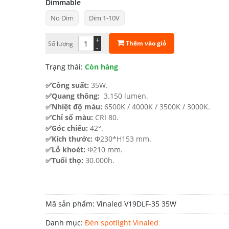
Dimmable
670.831 ₫
No Dim
Dim 1-10V
đến
1.138.855 ₫
+
Thêm vào giỏ
Số lượng
-
Trạng thái:
Còn hàng
✅Công suất:
35W.
✅Quang thông:
3.150 lumen.
✅Nhiệt độ màu:
6500K / 4000K / 3500K / 3000K.
✅Chỉ số màu:
CRI 80.
✅Góc chiếu:
42°.
✅Kích thước:
Φ230*H153 mm.
✅Lỗ khoét:
Φ210 mm.
✅Tuổi thọ:
30.000h.
Mã sản phẩm:
Vinaled V19DLF-35 35W
Danh mục:
Đèn spotlight Vinaled