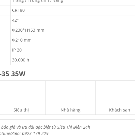
Trắng / Trung tính / Vàng
CRI 80
42°
Φ230*H153 mm
Φ210 mm
IP 20
30.000 h
-35 35W
Siêu thị
Nhà hàng
Khách sạn
 báo giá và ưu đãi đặc biệt từ Siêu Thị Điện 24h
otline/Zalo: 0923 179 229