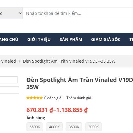
ANG CHỦ
GIỚI THIỆU
SẢN PHẨM
GIẢM GIÁ SỐC
T
 Vinaled
»
Đèn Spotlight Âm Trần Vinaled V19DLF-35 35W
Đèn Spotlight Âm Trần Vinaled V19D
35W
0 đánh giá
|
Thêm đánh giá
Khoảng
670.831
₫
–
1.138.855
₫
giá:
Ánh sáng
6500K
4000K
3500K
3000K
từ