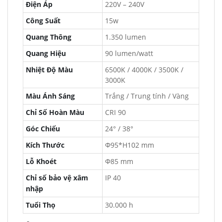
Điện Áp
220V – 240V
Công Suất
15w
Quang Thông
1.350 lumen
Quang Hiệu
90 lumen/watt
Nhiệt Độ Màu
6500K / 4000K / 3500K /
3000K
Màu Ánh Sáng
Trắng / Trung tính / Vàng
Chỉ Số Hoàn Màu
CRI 90
Góc Chiếu
24° / 38°
Kích Thước
Φ95*H102 mm
Lỗ Khoét
Φ85 mm
Chỉ số bảo vệ xâm
IP 40
nhập
Tuổi Thọ
30.000 h