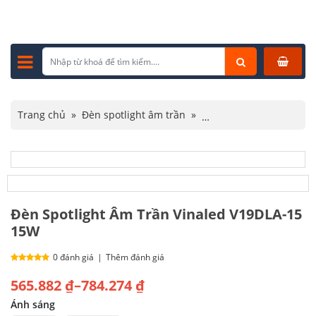
Trang chủ
»
Đèn spotlight âm trần
»
Đèn spotlight Vinaled
»
Đèn Spotlight Âm Trần Vinaled V19DLA-15 15W
Đèn Spotlight Âm Trần Vinaled V19DLA-15
15W
0 đánh giá
|
Thêm đánh giá
Khoảng
565.882
₫
–
784.274
₫
giá:
Ánh sáng