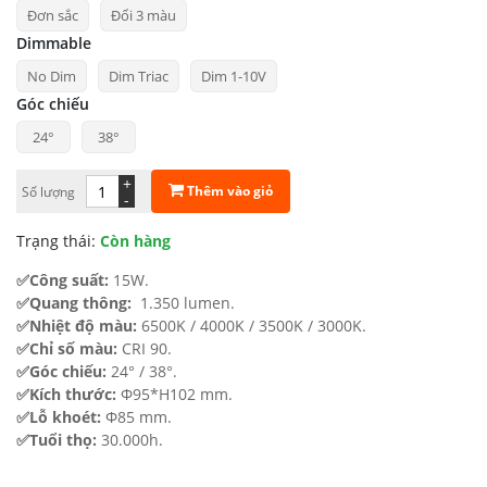
Đơn sắc
Đổi 3 màu
từ
Dimmable
565.882 ₫
No Dim
Dim Triac
Dim 1-10V
đến
Góc chiếu
784.274 ₫
24°
38°
+
Thêm vào giỏ
Số lượng
-
Trạng thái:
Còn hàng
✅Công suất:
15W.
✅Quang thông:
1.350 lumen.
✅Nhiệt độ màu:
6500K / 4000K / 3500K / 3000K.
✅Chỉ số màu:
CRI 90.
✅Góc chiếu:
24° / 38°.
✅Kích thước:
Φ95*H102 mm.
✅Lỗ khoét:
Φ85 mm.
✅Tuổi thọ:
30.000h.