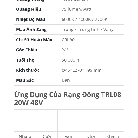
Quang Hiệu
75 lumen/watt
Nhiệt Độ Màu
6000K / 4000K / 2700K
Màu Ánh Sáng
Trắng / Trung tính / Vàng
Chỉ Số Hoàn Màu
CRI 90
Góc Chiếu
24⁰
Tuổi Thọ
50.000 h
Kích thước
Ø45*L270*H95 mm
Màu Sắc
Đen
Ứng Dụng Của Rạng Đông TRL08
20W 48V
Nhà ở
Cửa
Văn
Nhà
Khách