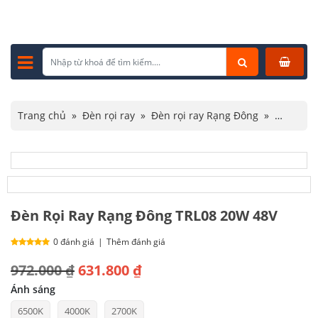
Trang chủ
»
Đèn rọi ray
»
Đèn rọi ray Rạng Đông
»
Đèn Rọi Ray Rạng Đông TRL08 20W 48V
Đèn Rọi Ray Rạng Đông TRL08 20W 48V
0 đánh giá
|
Thêm đánh giá
Giá
Giá
972.000
₫
631.800
₫
gốc
hiện
Ánh sáng
6500K
4000K
2700K
là:
tại