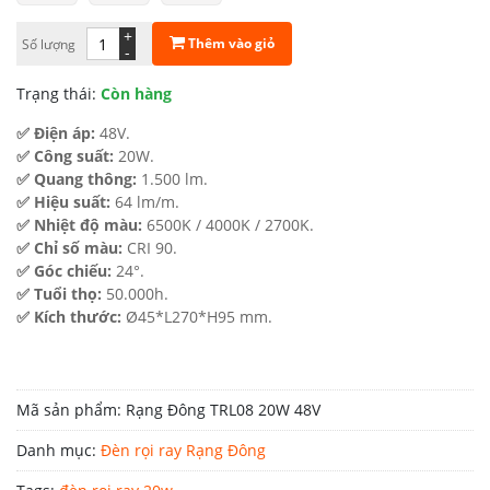
972.000 ₫.
là:
+
Thêm vào giỏ
Số lượng
-
631.800 ₫.
Trạng thái:
Còn hàng
✅ Điện áp:
48V.
✅ Công suất:
20W.
✅ Quang thông:
1.500 lm.
✅ Hiệu suất:
64 lm/m.
✅ Nhiệt độ màu:
6500K / 4000K / 2700K.
✅ Chỉ số màu:
CRI 90.
✅ Góc chiếu:
24°.
✅ Tuổi thọ:
50.000h.
✅ Kích thước:
Ø45*L270*H95 mm.
Mã sản phẩm:
Rạng Đông TRL08 20W 48V
Danh mục:
Đèn rọi ray Rạng Đông