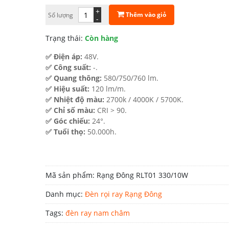
540.000 ₫.
là:
+
Thêm vào giỏ
Số lượng
-
351.000 ₫.
Trạng thái:
Còn hàng
✅ Điện áp:
48V.
✅ Công suất:
-.
✅ Quang thông:
580/750/760 lm.
✅ Hiệu suất:
120 lm/m.
✅ Nhiệt độ màu:
2700k / 4000K / 5700K.
✅ Chỉ số màu:
CRI > 90.
✅ Góc chiếu:
24°.
✅ Tuổi thọ:
50.000h.
Mã sản phẩm:
Rạng Đông RLT01 330/10W
Danh mục:
Đèn rọi ray Rạng Đông
Tags:
đèn ray nam châm