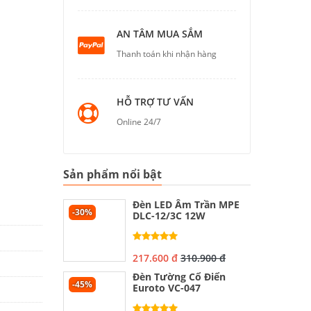
AN TÂM MUA SẮM
Thanh toán khi nhận hàng
HỖ TRỢ TƯ VẤN
Online 24/7
Sản phẩm nổi bật
Đèn LED Âm Trần MPE
-30%
DLC-12/3C 12W
217.600 đ
310.900 đ
Đèn Tường Cổ Điển
-45%
Euroto VC-047