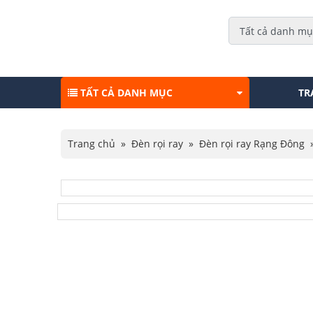
TẤT CẢ DANH MỤC
TR
Trang chủ
»
Đèn rọi ray
»
Đèn rọi ray Rạng Đông