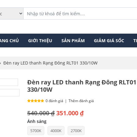
ANG CHỦ
GIỚI THIỆU
SẢN PHẨM
GIẢM GIÁ SỐC
T
»
Đèn ray LED thanh Rạng Đông RLT01 330/10W
Đèn ray LED thanh Rạng Đông RLT01
330/10W
0 đánh giá
|
Thêm đánh giá
Giá
Giá
540.000
₫
351.000
₫
gốc
hiện
Ánh sáng
5700K
4000K
2700K
là:
tại