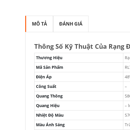
MÔ TẢ
ĐÁNH GIÁ
Thông Số Kỹ Thuật Của Rạng 
Thương Hiệu
Rạ
Mã Sản Phẩm
RL
Điện Áp
48
Công Suất
–
Quang Thông
58
Quang Hiệu
– 
Nhiệt Độ Màu
57
Màu Ánh Sáng
Tr