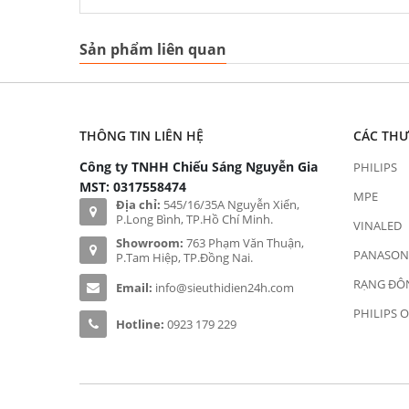
Sản phẩm liên quan
THÔNG TIN LIÊN HỆ
CÁC TH
Công ty TNHH Chiếu Sáng Nguyễn Gia
PHILIPS
MST: 0317558474
MPE
Địa chỉ:
545/16/35A Nguyễn Xiển,
P.Long Bình, TP.Hồ Chí Minh.
VINALED
Showroom:
763 Phạm Văn Thuận,
PANASON
P.Tam Hiệp, TP.Đồng Nai.
RẠNG ĐÔ
Email:
info@sieuthidien24h.com
PHILIPS 
Hotline:
0923 179 229