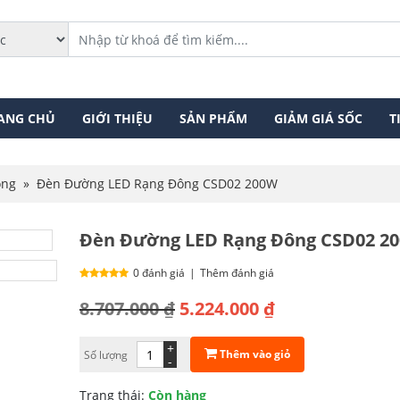
ANG CHỦ
GIỚI THIỆU
SẢN PHẨM
GIẢM GIÁ SỐC
T
ông
»
Đèn Đường LED Rạng Đông CSD02 200W
Đèn Đường LED Rạng Đông CSD02 2
0 đánh giá
|
Thêm đánh giá
Giá
Giá
8.707.000
₫
5.224.000
₫
gốc
hiện
+
Thêm vào giỏ
Số lượng
là:
tại
-
8.707.000 ₫.
là:
Trạng thái:
Còn hàng