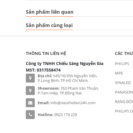
Sản phẩm liên quan
Sản phẩm cùng loại
THÔNG TIN LIÊN HỆ
CÁC TH
Công ty TNHH Chiếu Sáng Nguyễn Gia
PHILIPS
MST: 0317558474
MPE
Địa chỉ:
545/16/35A Nguyễn Xiển,
P.Long Bình, TP.Hồ Chí Minh.
VINALED
Showroom:
763 Phạm Văn Thuận,
PANASON
P.Tam Hiệp, TP.Đồng Nai.
RẠNG ĐÔ
Email:
info@sieuthidien24h.com
PHILIPS 
Hotline:
0923 179 229