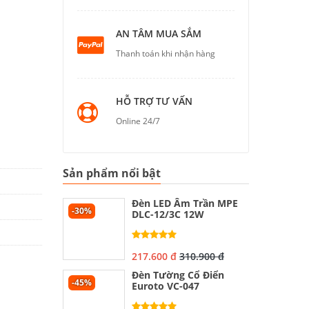
AN TÂM MUA SẮM
Thanh toán khi nhận hàng
HỖ TRỢ TƯ VẤN
Online 24/7
Sản phẩm nổi bật
Đèn LED Âm Trần MPE
-30%
DLC-12/3C 12W
217.600 đ
310.900 đ
Đèn Tường Cổ Điển
-45%
Euroto VC-047