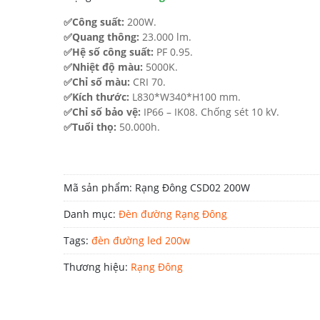
5.224.000 ₫.
✅Công suất:
200W.
✅Quang thông:
23.000 lm.
✅Hệ số công suất:
PF 0.95.
✅Nhiệt độ màu:
5000K.
✅Chỉ số màu:
CRI 70.
✅Kích thước:
L830*W340*H100 mm.
✅Chỉ số bảo vệ:
IP66 – IK08. Chống sét 10 kV.
✅Tuổi thọ:
50.000h.
Mã sản phẩm:
Rạng Đông CSD02 200W
Danh mục:
Đèn đường Rạng Đông
Tags:
đèn đường led 200w
Thương hiệu:
Rạng Đông