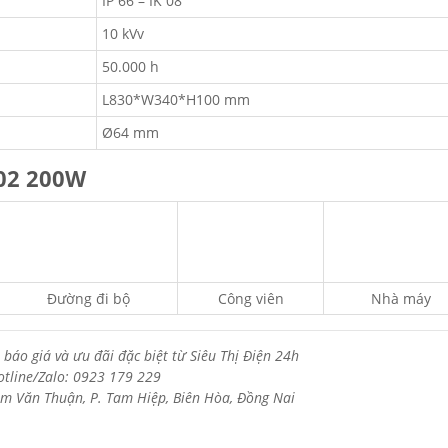
IP 66 – IK 08
10 kVv
50.000 h
L830*W340*H100 mm
Ø64 mm
02 200W
Đường đi bộ
Công viên
Nhà máy
 báo giá và ưu đãi đặc biệt từ Siêu Thị Điện 24h
otline/Zalo: 0923 179 229
m Văn Thuận, P. Tam Hiệp, Biên Hòa, Đồng Nai